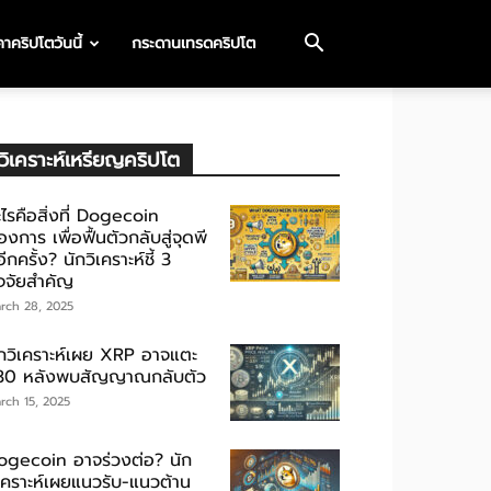
าคริปโตวันนี้
กระดานเทรดคริปโต
วิเคราะห์เหรียญคริปโต
ไรคือสิ่งที่ Dogecoin
องการ เพื่อฟื้นตัวกลับสู่จุดพี
ีกครั้ง? นักวิเคราะห์ชี้ 3
ัจจัยสำคัญ
rch 28, 2025
ักวิเคราะห์เผย XRP อาจแตะ
30 หลังพบสัญญาณกลับตัว
rch 15, 2025
ogecoin อาจร่วงต่อ? นัก
ิเคราะห์เผยแนวรับ-แนวต้าน