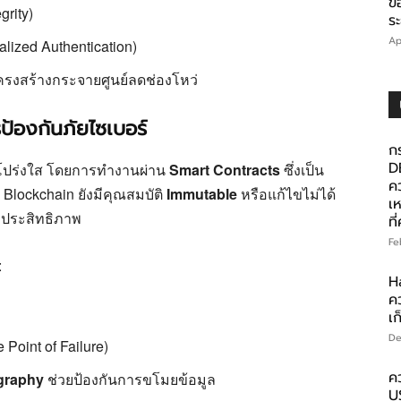
ข
grity)
ร
Ap
lized Authentication)
รงสร้างกระจายศูนย์ลดช่องโหว่
ป้องกันภัยไซเบอร์
ก
D
โปร่งใส โดยการทำงานผ่าน
Smart Contracts
ซึ่งเป็น
ค
 Blockchain ยังมีคุณสมบัติ
Immutable
หรือแก้ไขไม่ได้
เ
มีประสิทธิภาพ
ที
Fe
:
H
ค
เก
De
Point of Failure)
ค
graphy
ช่วยป้องกันการขโมยข้อมูล
U