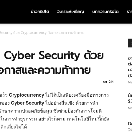
ข่าวคริปโต
วิเคราะห์เหรียญ
บทความคริปโต
ราค
Security ด้วย Cryptocurrency: โอกาสและความท้าทาย
 Cyber Security ด้วย
อะ
ต้
อกาสและความท้าทาย
คอ
ป
214
Ma
ดเร็ว
Cryptocurrency
ไม่ได้เป็นเพียงเครื่องมือทางการ
น
$
น้าของ
Cyber Security
ไปอย่างสิ้นเชิง ด้วยการนำ
Ma
ักษาความปลอดภัยข้อมูล ซึ่งช่วยป้องกันการโจมตี
ในการทำธุรกรรม อย่างไรก็ตาม เทคโนโลยีใหม่นี้ก็ยัง
D
กเลี่ยงไม่ได้
ว