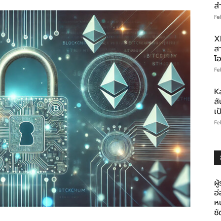
ส
Fe
X
สา
โอ
Fe
K
สั
เ
Fe
ผู
อ
ห
ช