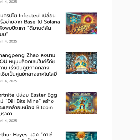
ril 4, 2025
กมคริปโต Infected เปลี่ยน
ครือข่ายจาก Base ไป Solana
ลังพบปัญหา “ดีมานด์ล้น
ะบบ”
ril 4, 2025
hangpeng Zhao ลงนาม
OU หนุนบล็อกเชนในคีร์กีซ
ถาน เร่งปั้นภูมิภาคกลาง
เชียเป็นศูนย์กลางเทคโนโลยี
ril 4, 2025
ortnite ปล่อย Easter Egg
ม่ “Dill Bits Mine” สร้าง
ระแสคล้ายเหมือง Bitcoin
นราคา...
ril 4, 2025
rthur Hayes มอง “ภาษี