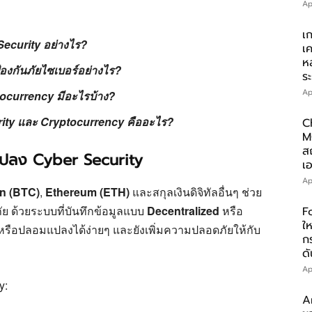
Ap
เ
ecurity อย่างไร?
เ
ห
งกันภัยไซเบอร์อย่างไร?
ร
Ap
currency มีอะไรบ้าง?
rity และ Cryptocurrency คืออะไร?
C
M
ส
แปลง Cyber Security
เอ
Ap
in (BTC)
,
Ethereum (ETH)
และสกุลเงินดิจิทัลอื่นๆ ช่วย
ัย ด้วยระบบที่บันทึกข้อมูลแบบ
Decentralized
หรือ
F
ให
หรือปลอมแปลงได้ง่ายๆ และยังเพิ่มความปลอดภัยให้กับ
ก
ดั
Ap
y:
A