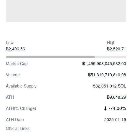
Low
High
฿2,406.56
฿2,520.71
Market Cap
฿1,459,903,045,532.00
Volume
฿51,319,710,810.08
Available Supply
582,051,012 SOL
ATH
฿9,648.29
-74.00%
ATH(% Change)
ATH Date
2025-01-19
Official Links