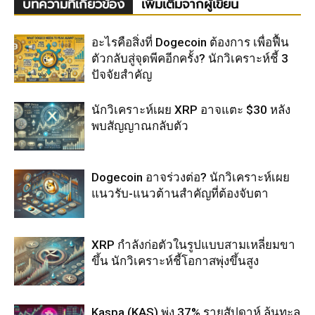
บทความที่เกี่ยวข้อง
เพิ่มเติมจากผู้เขียน
อะไรคือสิ่งที่ Dogecoin ต้องการ เพื่อฟื้น
ตัวกลับสู่จุดพีคอีกครั้ง? นักวิเคราะห์ชี้ 3
ปัจจัยสำคัญ
นักวิเคราะห์เผย XRP อาจแตะ $30 หลัง
พบสัญญาณกลับตัว
Dogecoin อาจร่วงต่อ? นักวิเคราะห์เผย
แนวรับ-แนวต้านสำคัญที่ต้องจับตา
XRP กำลังก่อตัวในรูปแบบสามเหลี่ยมขา
ขึ้น นักวิเคราะห์ชี้โอกาสพุ่งขึ้นสูง
Kaspa (KAS) พุ่ง 37% รายสัปดาห์ ลุ้นทะลุ