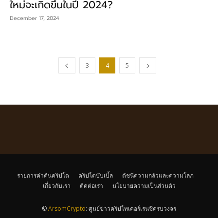
ใหม่จะเกิดขึ้นในปี 2024?
December 17, 2024
3
4
5
รายการคำค้นคริปโต
คริปโตบับเบิ้ล
ดัชนีความกลัวและความโลภ
เกี่ยวกับเรา
ติดต่อเรา
นโยบายความเป็นส่วนตัว
©
ArsomCrypto
: ศูนย์ข่าวคริปโทเคอร์เรนซี่ครบวงจร