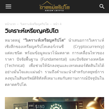
อา
หน้าแรก
วิเคราะห์เหรียญคริปโต
หน้า 4
ศร
วิเคราะห์เหรียญคริปโต
หมวดหมู่
“วิเคราะห์เหรียญคริปโต”
นำเสนอการวิเคราะห์
เชิงลึกของเหรียญคริปโทเคอร์เรนซี (Cryptocurrency)
มค
แต่ละชนิด พร้อมข้อมูลแนวโน้มตลาด การเคลื่อนไหวของ
ราคา ปัจจัยพื้นฐาน (Fundamental) และปัจจัยทางเทคนิค
(Technical) เพื่อช่วยให้นักลงทุนและเทรดเดอร์ตัดสินใจได้
ริ
อย่างมั่นใจและแม่นยำ รวมถึงคำแนะนำสำหรับกลยุทธ์การ
ลงทุนในสินทรัพย์ดิจิทัลที่เหมาะสมกับสถานการณ์ปัจจุบันใน
ตลาดคริปโต.
ปโต