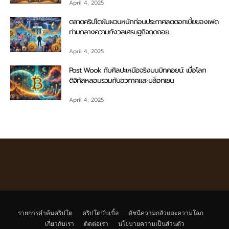
April 4, 2025
ตลาดคริปโตผันผวนหนักก่อนประกาศลดดอกเบี้ยของเฟด
ท่ามกลางความกังวลเศรษฐกิจถดถอย
April 4, 2025
Post Wook กับศิลปะเหนือจริงบนบิทคอยน์: เมื่อโลก
ดิจิทัลหลอมรวมกับอวกาศและบล็อกเชน
April 4, 2025
รายการคำค้นคริปโต
คริปโตบับเบิ้ล
ดัชนีความกลัวและความโลภ
เกี่ยวกับเรา
ติดต่อเรา
นโยบายความเป็นส่วนตัว