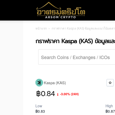
อา
หน้าแรก
กราฟราคา Kaspa (KAS) ข้อมูลและแนวโน้มตลาด
ศร
กราฟราคา Kaspa (KAS) ข้อมูลและ
มค
ริ
Kaspa (KAS)
฿0.84
ปโต
-3.00%
(24H)
Low
High
฿0.83
฿0.8