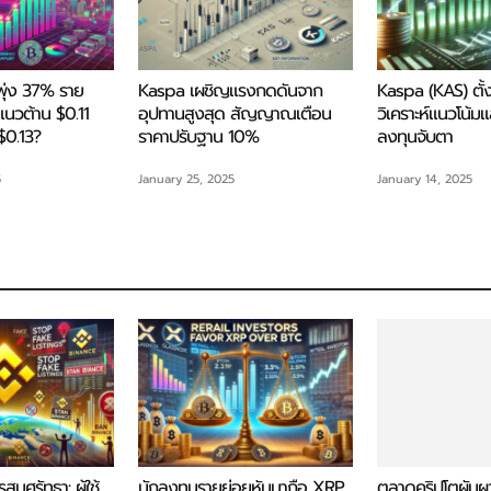
ุ่ง 37% ราย
Kaspa เผชิญแรงกดดันจาก
Kaspa (KAS) ตั้งเ
ุแนวต้าน $0.11
อุปทานสูงสุด สัญญาณเตือน
วิเคราะห์แนวโน้มแ
$0.13?
ราคาปรับฐาน 10%
ลงทุนจับตา
5
January 25, 2025
January 14, 2025
มศรัทธา: ผู้ใช้
นักลงทุนรายย่อยหันมาถือ XRP
ตลาดคริปโตผันผ