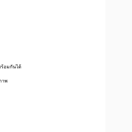
้อมกันได้
ิภาพ