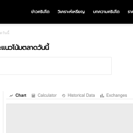
ข่าวคริปโต
วิเคราะห์เหรียญ
บทความคริปโต
ราค
วันนี้
แนวโน้มตลาดวันนี้
Chart
Calculator
Historical Data
Exchanges
7