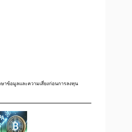
กษาข้อมูลและความเสี่ยงก่อนการลงทุน