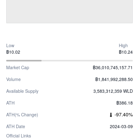
Low
High
฿10.02
฿10.24
Market Cap
฿36,010,745,157.71
Volume
฿1,841,992,288.50
Available Supply
3,583,312,359 WLD
ATH
฿386.18
-97.40%
ATH(% Change)
ATH Date
2024-03-09
Official Links