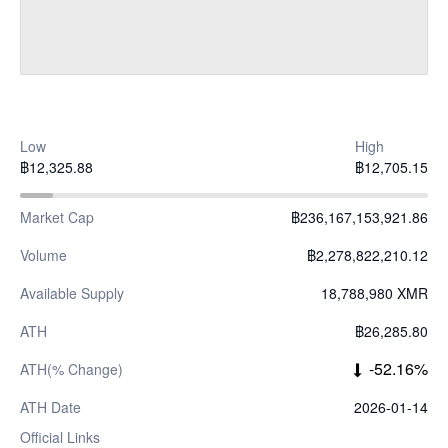
Low
High
฿12,325.88
฿12,705.15
Market Cap
฿236,167,153,921.86
Volume
฿2,278,822,210.12
Available Supply
18,788,980 XMR
ATH
฿26,285.80
-52.16%
ATH(% Change)
ATH Date
2026-01-14
Official Links