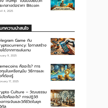
อง Trump” เป็นปัจจัยบวก
ะยะกลางต่อราคา Bitcoin
ril 4, 2025
บทความน่าสนใจ
elegram Game กับ
ryptocurrency: โอกาสสร้าง
ายได้จากการเล่นเกม
nuary 9, 2025
emecoins คืออะไร? การ
งทุนในเหรียญมีม วิธีการและ
่งที่ต้องรู้
bruary 17, 2025
rypto Culture – วัฒนธรรม
ิปโตคืออะไร? การปฏิวัติ
งการเงินและวิถีชีวิตในยุค
จิทัล