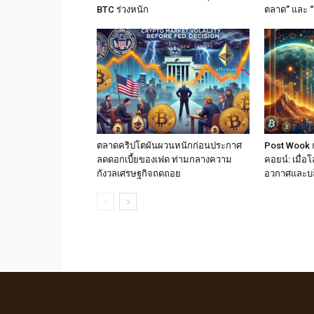
BTC ร่วงหนัก
ตลาด” และ “
ตลาดคริปโตผันผวนหนักก่อนประกาศ
Post Wook ก
ลดดอกเบี้ยของเฟด ท่ามกลางความ
คอยน์: เมื่
กังวลเศรษฐกิจถดถอย
อวกาศและบ