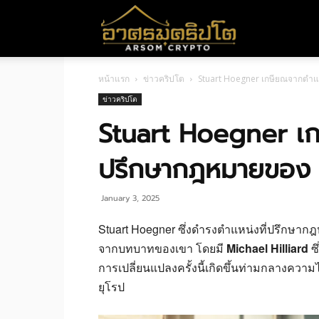
อา
หน้าแรก
ข่าวคริปโต
Stuart Hoegner เกษียณจากตำแห
ศร
ข่าวคริปโต
Stuart Hoegner เก
มค
ปรึกษากฎหมายของ T
ริ
January 3, 2025
Stuart Hoegner ซึ่งดำรงตำแหน่งที่ปรึกษา
จากบทบาทของเขา โดยมี
Michael Hilliard
ซ
ปโต
การเปลี่ยนแปลงครั้งนี้เกิดขึ้นท่ามกลางความ
ยุโรป