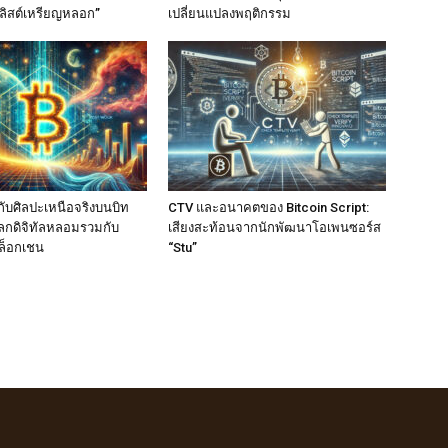
ลิสต์เหรียญหลอก”
เปลี่ยนแปลงพฤติกรรม
ับศิลปะเหนือจริงบนบิท
CTV และอนาคตของ Bitcoin Script:
อโลกดิจิทัลหลอมรวมกับ
เสียงสะท้อนจากนักพัฒนาโอเพนซอร์ส
ล็อกเชน
“Stu”