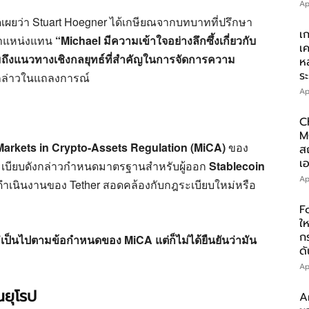
Ap
ดเผยว่า Stuart Hoegner ได้เกษียณจากบทบาทที่ปรึกษา
เ
บตำแหน่งแทน
“Michael มีความเข้าใจอย่างลึกซึ้งเกี่ยวกับ
เ
ถึงแนวทางเชิงกลยุทธ์ที่สำคัญในการจัดการความ
ห
ร
กล่าวในแถลงการณ์
Ap
C
M
Markets in Crypto-Assets Regulation (MiCA)
ของ
ส
เอ
กฎระเบียบดังกล่าวกำหนดมาตรฐานสำหรับผู้ออก
Stablecoin
Ap
ดำเนินงานของ Tether สอดคล้องกับกฎระเบียบใหม่หรือ
F
ให
ก
่เป็นไปตามข้อกำหนดของ MiCA แต่ก็ไม่ได้ยืนยันว่ามัน
ดั
Ap
ยุโรป
A