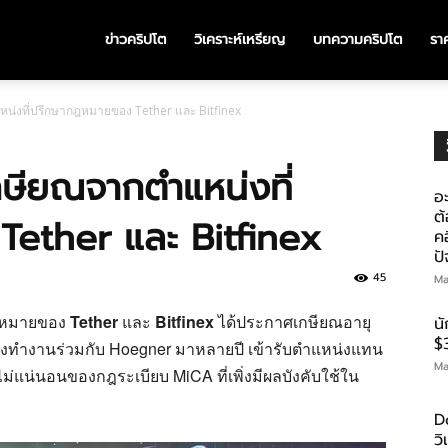
ข่าวคริปโต
วิเคราะห์เหรียญ
บทความคริปโต
ราค
น่งที่ปรึกษากฎหมายของ Tether และ Bitfinex
ษียณจากตำแหน่งที่
อะ
ต้
ether และ Bitfinex
คอ
ป
45
Ma
กฎหมายของ
Tether
และ
Bitfinex
ได้ประกาศเกษียณอายุ
น
$
ึ่งทำงานร่วมกับ Hoegner มาหลายปี เข้ารับตำแหน่งแทน
Ma
ไม่แน่นอนของกฎระเบียบ MiCA ที่เพิ่งมีผลบังคับใช้ใน
D
ว