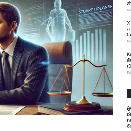
ส
Fe
X
สา
โอ
Fe
K
สั
เ
Fe
ผู
อ
ห
ช