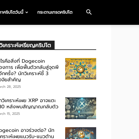
าคริปโตวันนี้
กระดานเทรดคริปโต
วิเคราะห์เหรียญคริปโต
ไรคือสิ่งที่ Dogecoin
องการ เพื่อฟื้นตัวกลับสู่จุดพี
ีกครั้ง? นักวิเคราะห์ชี้ 3
ัจจัยสำคัญ
rch 28, 2025
ักวิเคราะห์เผย XRP อาจแตะ
30 หลังพบสัญญาณกลับตัว
rch 15, 2025
ogecoin อาจร่วงต่อ? นัก
ิเคราะห์เผยแนวรับ-แนวต้าน