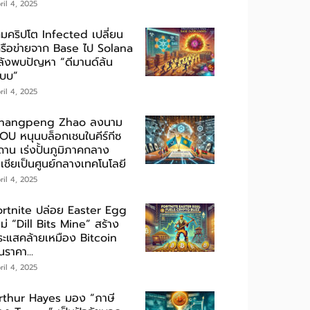
ril 4, 2025
กมคริปโต Infected เปลี่ยน
ครือข่ายจาก Base ไป Solana
ลังพบปัญหา “ดีมานด์ล้น
ะบบ”
ril 4, 2025
hangpeng Zhao ลงนาม
OU หนุนบล็อกเชนในคีร์กีซ
ถาน เร่งปั้นภูมิภาคกลาง
เชียเป็นศูนย์กลางเทคโนโลยี
ril 4, 2025
ortnite ปล่อย Easter Egg
ม่ “Dill Bits Mine” สร้าง
ระแสคล้ายเหมือง Bitcoin
นราคา...
ril 4, 2025
rthur Hayes มอง “ภาษี