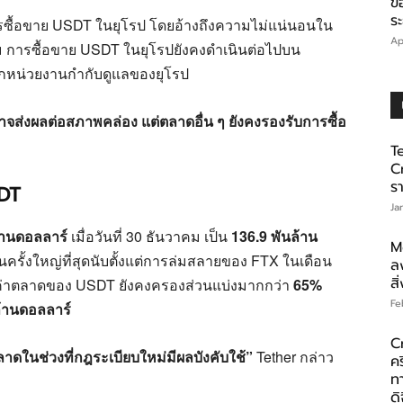
ข
ร
ซื้อขาย USDT ในยุโรป โดยอ้างถึงความไม่แน่นอนใน
Ap
ม การซื้อขาย USDT ในยุโรปยังคงดำเนินต่อไปบน
จากหน่วยงานกำกับดูแลของยุโรป
่งผลต่อสภาพคล่อง แต่ตลาดอื่น ๆ ยังคงรองรับการซื้อ
T
C
ร
DT
Ja
้านดอลลาร์
เมื่อวันที่ 30 ธันวาคม เป็น
136.9 พันล้าน
M
นครั้งใหญ่ที่สุดนับตั้งแต่การล่มสลายของ FTX ในเดือน
ล
สิ
ลค่าตลาดของ USDT ยังคงครองส่วนแบ่งมากกว่า
65%
Fe
ล้านดอลลาร์
C
ดในช่วงที่กฎระเบียบใหม่มีผลบังคับใช้”
Tether กล่าว
คร
ทา
ดิ