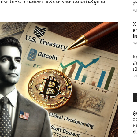
ลประโยชน์ ก่อนที่เขาจะเริ่มดำรงตำแหน่งในรัฐบาล
ส
Fe
X
สา
โอ
Fe
K
สั
เ
Fe
ผู
อ
ห
ช