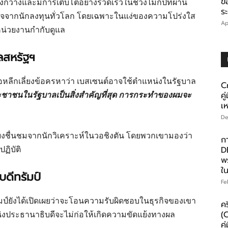
ข
กว้างและมีการเติบโตอย่างรวดเร็วในช่วงไม่กี่ปีที่ผ่าน
ร
จจากนักลงทุนทั่วโลก โดยเฉพาะในแง่ของความโปร่งใส
Ap
หน่วยงานกำกับดูแล
ลสหรัฐฯ
ื่อหลีกเลี่ยงข้อครหาว่า เบสเซนต์อาจใช้ตำแหน่งในรัฐบาล
C
ชาชนในรัฐบาลเป็นสิ่งสำคัญที่สุด การกระทำของผมจะ
ค
เห
De
งชื่นชมจากนักวิเคราะห์ในวอชิงตัน โดยพวกเขามองว่า
ก
ฏิบัติ
DE
พ
ใ
บดีทรัมป์
Fe
์ยังได้เปิดเผยว่าจะโอนความรับผิดชอบในธุรกิจของเขา
คร
น่งประธานาธิบดีจะไม่ก่อให้เกิดความขัดแย้งทางผล
(
คู