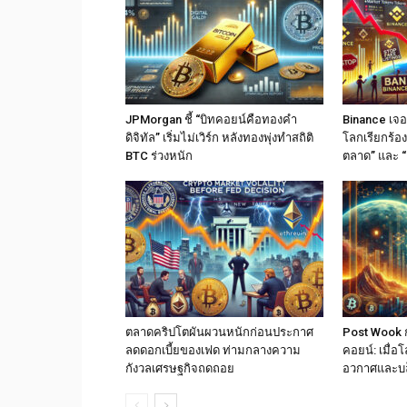
JPMorgan ชี้ “บิทคอยน์คือทองคำ
Binance เจอม
ดิจิทัล” เริ่มไม่เวิร์ก หลังทองพุ่งทำสถิติ
โลกเรียกร้อง
BTC ร่วงหนัก
ตลาด” และ “
ตลาดคริปโตผันผวนหนักก่อนประกาศ
Post Wook ก
ลดดอกเบี้ยของเฟด ท่ามกลางความ
คอยน์: เมื่
กังวลเศรษฐกิจถดถอย
อวกาศและบ