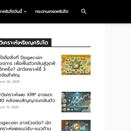
าคริปโตวันนี้
กระดานเทรดคริปโต
วิเคราะห์เหรียญคริปโต
ไรคือสิ่งที่ Dogecoin
องการ เพื่อฟื้นตัวกลับสู่จุดพี
ีกครั้ง? นักวิเคราะห์ชี้ 3
ัจจัยสำคัญ
rch 28, 2025
ักวิเคราะห์เผย XRP อาจแตะ
30 หลังพบสัญญาณกลับตัว
rch 15, 2025
ogecoin อาจร่วงต่อ? นัก
ิเคราะห์เผยแนวรับ-แนวต้าน