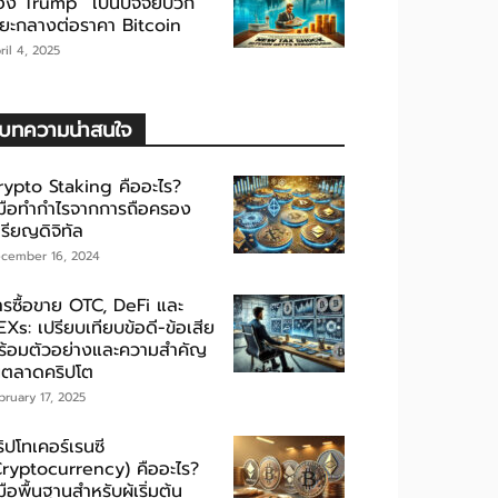
อง Trump” เป็นปัจจัยบวก
ะยะกลางต่อราคา Bitcoin
ril 4, 2025
บทความน่าสนใจ
rypto Staking คืออะไร?
ู่มือทำกำไรจากการถือครอง
รียญดิจิทัล
cember 16, 2024
ารซื้อขาย OTC, DeFi และ
Xs: เปรียบเทียบข้อดี-ข้อเสีย
ร้อมตัวอย่างและความสำคัญ
นตลาดคริปโต
bruary 17, 2025
ิปโทเคอร์เรนซี
Cryptocurrency) คืออะไร?
่มือพื้นฐานสำหรับผู้เริ่มต้น