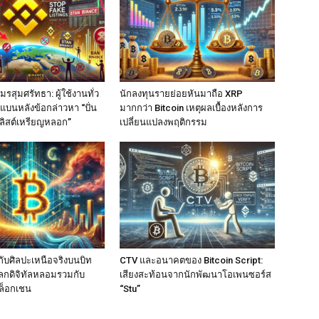
รสุมศรัทธา: ผู้ใช้งานทั่ว
นักลงทุนรายย่อยหันมาถือ XRP
แบนหลังข้อกล่าวหา “ปั่น
มากกว่า Bitcoin เหตุผลเบื้องหลังการ
ลิสต์เหรียญหลอก”
เปลี่ยนแปลงพฤติกรรม
ับศิลปะเหนือจริงบนบิท
CTV และอนาคตของ Bitcoin Script:
อโลกดิจิทัลหลอมรวมกับ
เสียงสะท้อนจากนักพัฒนาโอเพนซอร์ส
ล็อกเชน
“Stu”