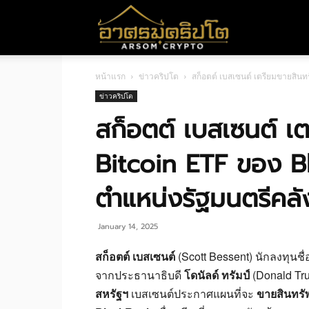
อา
หน้าแรก
ข่าวคริปโต
สก็อตต์ เบสเซนต์ เตรียมขายสินท
ศร
ข่าวคริปโต
สก็อตต์ เบสเซนต์ เต
มค
Bitcoin ETF ของ B
ตำแหน่งรัฐมนตรีคลั
ริ
January 14, 2025
ปโต
สก็อตต์ เบสเซนต์
(Scott Bessent) นักลงทุนชื่อ
จากประธานาธิบดี
โดนัลด์ ทรัมป์
(Donald Tr
สหรัฐฯ
เบสเซนต์ประกาศแผนที่จะ
ขายสินทรัพ