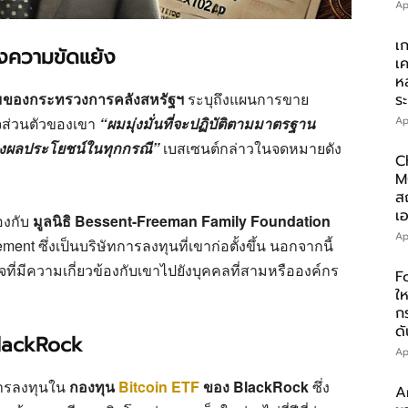
Ap
เ
ยงความขัดแย้ง
เ
ห
มของกระทรวงการคลังสหรัฐฯ
ระบุถึงแผนการขาย
ร
ิจส่วนตัวของเขา
“ผมมุ่งมั่นที่จะปฏิบัติตามมาตรฐาน
Ap
ทางผลประโยชน์ในทุกกรณี”
เบสเซนต์กล่าวในจดหมายดัง
C
M
ส
เอ
องกับ
มูลนิธิ Bessent-Freeman Family Foundation
Ap
t ซึ่งเป็นบริษัทการลงทุนที่เขาก่อตั้งขึ้น นอกจากนี้
ที่มีความเกี่ยวข้องกับเขาไปยังบุคคลที่สามหรือองค์กร
F
ให
ก
ดั
BlackRock
Ap
การลงทุนใน
กองทุน
Bitcoin ETF
ของ BlackRock
ซึ่ง
A