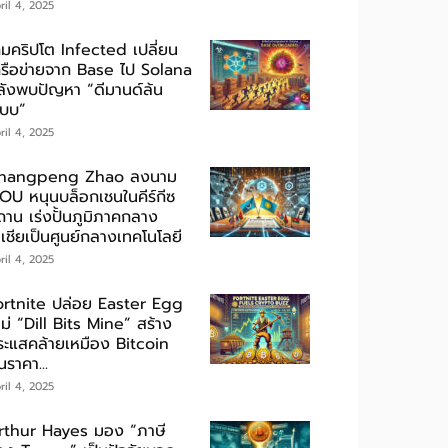
ril 4, 2025
กมคริปโต Infected เปลี่ยน
ครือข่ายจาก Base ไป Solana
ลังพบปัญหา “ดีมานด์ล้น
ะบบ”
ril 4, 2025
hangpeng Zhao ลงนาม
OU หนุนบล็อกเชนในคีร์กีซ
ถาน เร่งปั้นภูมิภาคกลาง
เชียเป็นศูนย์กลางเทคโนโลยี
ril 4, 2025
ortnite ปล่อย Easter Egg
ม่ “Dill Bits Mine” สร้าง
ระแสคล้ายเหมือง Bitcoin
นราคา...
ril 4, 2025
rthur Hayes มอง “ภาษี