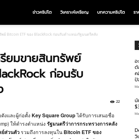
ข่าวคริปโต
วิเคราะห์เหรียญ
บทความคริปโต
ราค
รัพย์ Bitcoin ETF ของ BlackRock ก่อนรับตำแหน่งรัฐมนตรีคลัง
รียมขายสินทรัพย์
อะ
ต้
lackRock ก่อนรับ
คอ
ป
ง
Ma
น
22
$
Ma
ดังและผู้ก่อตั้ง
Key Square Group
ได้รับการเสนอชื่อ
ump) ให้ดำรงตำแหน่ง
รัฐมนตรีว่าการกระทรวงการคลัง
D
ย์ส่วนตัว
รวมถึงการลงทุนใน
Bitcoin ETF ของ
ว