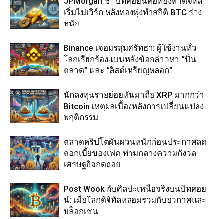
JPMorgan ชี้ “บิทคอยน์คือทองคำดิจิทัล”
เริ่มไม่เวิร์ก หลังทองพุ่งทำสถิติ BTC ร่วง
หนัก
Binance เจอมรสุมศรัทธา: ผู้ใช้งานทั่ว
โลกเรียกร้องแบนหลังข้อกล่าวหา “ปั่น
ตลาด” และ “ลิสต์เหรียญหลอก”
นักลงทุนรายย่อยหันมาถือ XRP มากกว่า
Bitcoin เหตุผลเบื้องหลังการเปลี่ยนแปลง
พฤติกรรม
ตลาดคริปโตผันผวนหนักก่อนประกาศลด
ดอกเบี้ยของเฟด ท่ามกลางความกังวล
เศรษฐกิจถดถอย
Post Wook กับศิลปะเหนือจริงบนบิทคอย
น์: เมื่อโลกดิจิทัลหลอมรวมกับอวกาศและ
บล็อกเชน