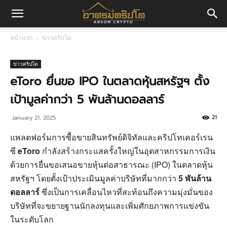
อา
หน้าแรก
ข่าวคริปโต
ศร
ข่าวคริปโต
eToro ยื่นขอ IPO ในตลาดหุ้นสหรัฐฯ ตั้ง
เป้ามูลค่ากว่า 5 พันล้านดอลลาร์
มค
21
January 21, 2025
แพลตฟอร์มการซื้อขายสินทรัพย์ดิจิทัลและคริปโทเคอร์เรน
ริ
ซี
eToro
กำลังสร้างกระแสครั้งใหญ่ในอุตสาหกรรมการเงิน
ด้วยการยื่นขอเสนอขายหุ้นต่อสาธารณะ (IPO) ในตลาดหุ้น
สหรัฐฯ โดยตั้งเป้าประเมินมูลค่าบริษัทที่มากกว่า
5 พันล้าน
ปโต
ดอลลาร์
ซึ่งเป็นการเคลื่อนไหวที่สะท้อนถึงความมุ่งมั่นของ
บริษัทที่จะขยายฐานนักลงทุนและเพิ่มศักยภาพการแข่งขัน
ในระดับโลก