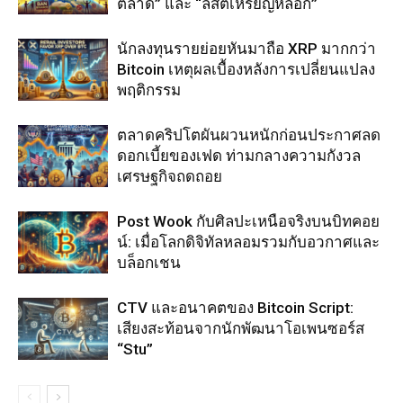
ตลาด” และ “ลิสต์เหรียญหลอก”
นักลงทุนรายย่อยหันมาถือ XRP มากกว่า
Bitcoin เหตุผลเบื้องหลังการเปลี่ยนแปลง
พฤติกรรม
ตลาดคริปโตผันผวนหนักก่อนประกาศลด
ดอกเบี้ยของเฟด ท่ามกลางความกังวล
เศรษฐกิจถดถอย
Post Wook กับศิลปะเหนือจริงบนบิทคอย
น์: เมื่อโลกดิจิทัลหลอมรวมกับอวกาศและ
บล็อกเชน
CTV และอนาคตของ Bitcoin Script:
เสียงสะท้อนจากนักพัฒนาโอเพนซอร์ส
“Stu”