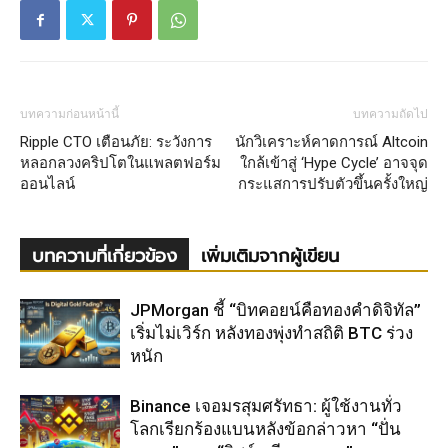
บทความก่อนหน้านี้
บทความถัดไป
Ripple CTO เตือนภัย: ระวังการ
นักวิเคราะห์คาดการณ์ Altcoin
หลอกลวงคริปโตในแพลตฟอร์ม
ใกล้เข้าสู่ ‘Hype Cycle’ อาจจุด
ออนไลน์
กระแสการปรับตัวขึ้นครั้งใหญ่
บทความที่เกี่ยวข้อง
เพิ่มเติมจากผู้เขียน
JPMorgan ชี้ “บิทคอยน์คือทองคำดิจิทัล”
เริ่มไม่เวิร์ก หลังทองพุ่งทำสถิติ BTC ร่วง
หนัก
Binance เจอมรสุมศรัทธา: ผู้ใช้งานทั่ว
โลกเรียกร้องแบนหลังข้อกล่าวหา “ปั่น