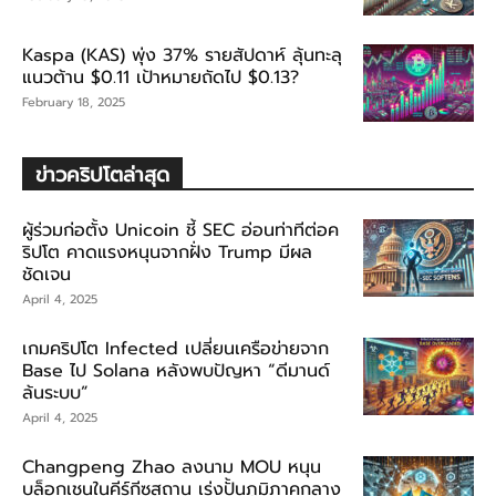
Kaspa (KAS) พุ่ง 37% รายสัปดาห์ ลุ้นทะลุ
แนวต้าน $0.11 เป้าหมายถัดไป $0.13?
February 18, 2025
ข่าวคริปโตล่าสุด
ผู้ร่วมก่อตั้ง Unicoin ชี้ SEC อ่อนท่าทีต่อค
ริปโต คาดแรงหนุนจากฝั่ง Trump มีผล
ชัดเจน
April 4, 2025
เกมคริปโต Infected เปลี่ยนเครือข่ายจาก
Base ไป Solana หลังพบปัญหา “ดีมานด์
ล้นระบบ”
April 4, 2025
Changpeng Zhao ลงนาม MOU หนุน
บล็อกเชนในคีร์กีซสถาน เร่งปั้นภูมิภาคกลาง