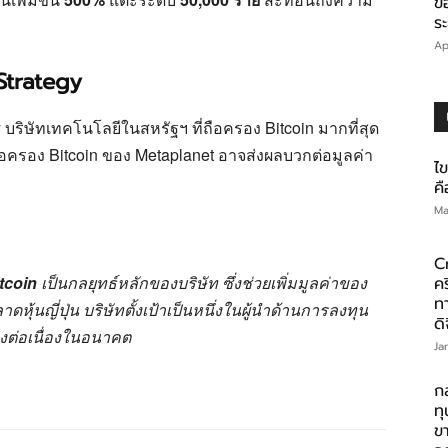
ข
ร
Ap
Strategy
y
บริษัทเทคโนโลยีในสหรัฐฯ ที่ถือครอง Bitcoin มากที่สุด
อครอง Bitcoin ของ Metaplanet อาจส่งผลบวกต่อมูลค่า
ไ
คื
Ma
C
tcoin
เป็นกลยุทธ์หลักของบริษัท ซึ่งช่วยเพิ่มมูลค่าของ
คร
ทา
นญี่ปุ่น บริษัทตั้งเป้าเป็นหนึ่งในผู้นำด้านการลงทุน
ดิ
่างต่อเนื่องในอนาคต
Ja
ก
ท
ข