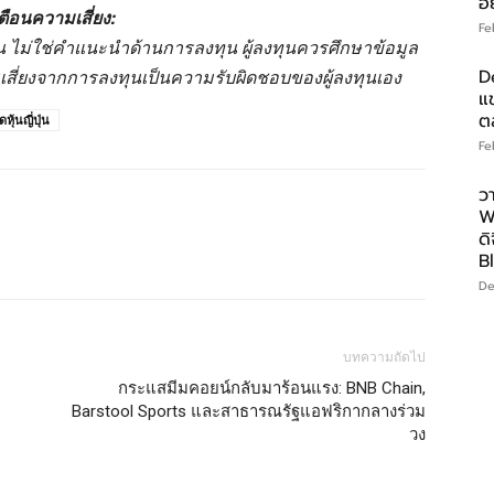
อ
ตือนความเสี่ยง:
Fe
านั้น ไม่ใช่คำแนะนำด้านการลงทุน ผู้ลงทุนควรศึกษาข้อมูล
มเสี่ยงจากการลงทุนเป็นความรับผิดชอบของผู้ลงทุนเอง
D
แ
ต
หุ้นญี่ปุ่น
Fe
ว
W
ดิ
B
De
บทความถัดไป
กระแสมีมคอยน์กลับมาร้อนแรง: BNB Chain,
Barstool Sports และสาธารณรัฐแอฟริกากลางร่วม
วง