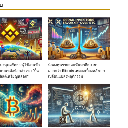
ยน
รสุมศรัทธา: ผู้ใช้งานทั่ว
นักลงทุนรายย่อยหันมาถือ XRP
แบนหลังข้อกล่าวหา “ปั่น
มากกว่า Bitcoin เหตุผลเบื้องหลังการ
ลิสต์เหรียญหลอก”
เปลี่ยนแปลงพฤติกรรม