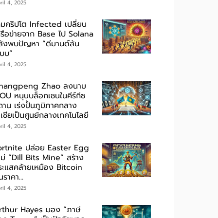
ril 4, 2025
กมคริปโต Infected เปลี่ยน
ครือข่ายจาก Base ไป Solana
ลังพบปัญหา “ดีมานด์ล้น
ะบบ”
ril 4, 2025
hangpeng Zhao ลงนาม
OU หนุนบล็อกเชนในคีร์กีซ
ถาน เร่งปั้นภูมิภาคกลาง
เชียเป็นศูนย์กลางเทคโนโลยี
ril 4, 2025
ortnite ปล่อย Easter Egg
ม่ “Dill Bits Mine” สร้าง
ระแสคล้ายเหมือง Bitcoin
นราคา...
ril 4, 2025
rthur Hayes มอง “ภาษี