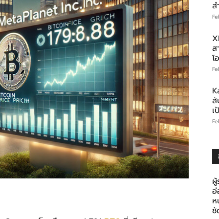
ส
Fe
X
สา
โอ
Fe
K
สั
เ
Fe
ผู
อ
ห
ช