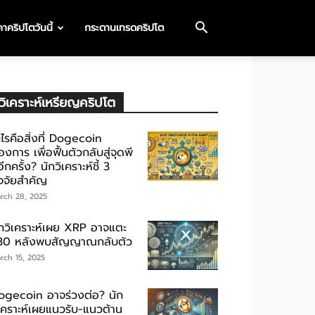
าคริปโตวันนี้
กระดานเทรดคริปโต
วิเคราะห์เหรียญคริปโต
ไรคือสิ่งที่ Dogecoin
องการ เพื่อฟื้นตัวกลับสู่จุดพี
ีกครั้ง? นักวิเคราะห์ชี้ 3
ัจจัยสำคัญ
rch 28, 2025
ักวิเคราะห์เผย XRP อาจแตะ
30 หลังพบสัญญาณกลับตัว
rch 15, 2025
ogecoin อาจร่วงต่อ? นัก
ิเคราะห์เผยแนวรับ-แนวต้าน