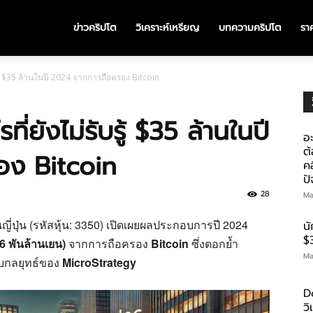
ข่าวคริปโต
วิเคราะห์เหรียญ
บทความคริปโต
ราค
รู้ $35 ล้านในปี 2024 จากการถือครอง Bitcoin
ี่ยังไม่รับรู้ $35 ล้านในปี
อะ
ต้
อง Bitcoin
คอ
ป
28
Ma
ี่ปุ่น (รหัสหุ้น: 3350) เปิดเผยผลประกอบการปี 2024
น
$
46 พันล้านเยน)
จากการถือครอง
Bitcoin
ซึ่งตอกย้ำ
Ma
ับกลยุทธ์ของ
MicroStrategy
D
ว