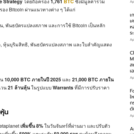
e Strategy
โดยถือครอง
1,761
BTC
ซึ่งมีมูลค่ารวม
Ap
รอง Bitcoin ผ่านแนวทางต่าง ๆ ได้แก่
เ
เ
กัน, พันธบัตรแปลงสภาพ และการใช้ Bitcoin เป็นหลัก
ห
ร
Ap
ว, หุ้นบุริมสิทธิ, พันธบัตรแปลงสภาพ และใบสำคัญแสดง
C
M
ส
เอ
Ap
ป็น
10,000 BTC ภายในปี 2025
และ
21,000 BTC ภายใน
นวน
21 ล้านหุ้น
ในรูปแบบ
Warrants
ที่มีการปรับราคา
F
ให
ก
ดั
ุ้น
Ap
etaplanet
เพิ่มขึ้น 8%
ในวันจันทร์ที่ผ่านมา และปรับตัว
A
นเพิ่มขึ้น
500%
แตะระดับ
50,000 ราย
สะท้อนถึงความ