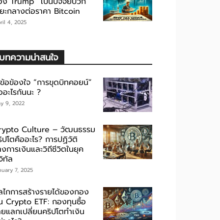
อง Trump” เป็นปัจจัยบวก
ะยะกลางต่อราคา Bitcoin
ril 4, 2025
บทความน่าสนใจ
ขข้อข้องใจ “การขุดบิทคอยน์”
ออะไรกันนะ ?
y 9, 2022
rypto Culture – วัฒนธรรม
ิปโตคืออะไร? การปฏิวัติ
งการเงินและวิถีชีวิตในยุค
จิทัล
nuary 7, 2025
ลไกการสร้างรายได้ของกอง
ุน Crypto ETF: กองทุนซื้อ
ายแลกเปลี่ยนคริปโตทำเงิน