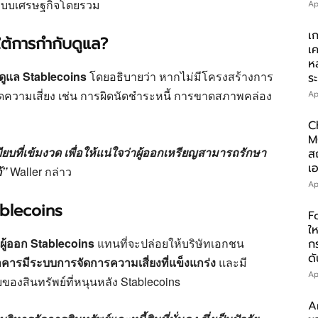
ะบบเศรษฐกิจโดยรวม
Ap
เ
ใต้การกำกับดูแล?
เ
ห
ูแล Stablecoins
โดยอธิบายว่า หากไม่มีโครงสร้างการ
ร
ิดความเสี่ยง เช่น การผิดนัดชำระหนี้ การขาดสภาพคล่อง
Ap
C
M
บที่เข้มงวด เพื่อให้แน่ใจว่าผู้ออกเหรียญสามารถรักษา
ส
เอ
้”
Waller กล่าว
Ap
blecoins
F
ให
ู้ออก Stablecoins
แทนที่จะปล่อยให้บริษัทเอกชน
ก
ดั
คารมีระบบการจัดการความเสี่ยงที่แข็งแกร่ง
และมี
Ap
สินทรัพย์ที่หนุนหลัง Stablecoins
A