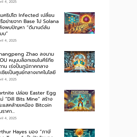
ril 4, 2025
กมคริปโต Infected เปลี่ยน
ครือข่ายจาก Base ไป Solana
ลังพบปัญหา “ดีมานด์ล้น
ะบบ”
ril 4, 2025
hangpeng Zhao ลงนาม
OU หนุนบล็อกเชนในคีร์กีซ
ถาน เร่งปั้นภูมิภาคกลาง
เชียเป็นศูนย์กลางเทคโนโลยี
ril 4, 2025
ortnite ปล่อย Easter Egg
ม่ “Dill Bits Mine” สร้าง
ระแสคล้ายเหมือง Bitcoin
นราคา...
ril 4, 2025
rthur Hayes มอง “ภาษี