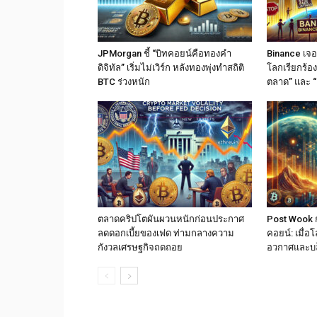
JPMorgan ชี้ “บิทคอยน์คือทองคำ
Binance เจอม
ดิจิทัล” เริ่มไม่เวิร์ก หลังทองพุ่งทำสถิติ
โลกเรียกร้อง
BTC ร่วงหนัก
ตลาด” และ “
ตลาดคริปโตผันผวนหนักก่อนประกาศ
Post Wook ก
ลดดอกเบี้ยของเฟด ท่ามกลางความ
คอยน์: เมื่
กังวลเศรษฐกิจถดถอย
อวกาศและบ