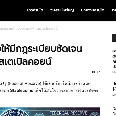
ข่าวคริปโต
วิเคราะห์เหรียญ
บทความคริปโต
ราค
เบียบชัดเจนสำหรับธนาคารที่ออกสเตเบิลคอยน์
งให้มีกฎระเบียบชัดเจน
อะ
ต้
สเตเบิลคอยน์
คอ
ป
37
Ma
ัฐ (Federal Reserve) ได้เรียกร้องให้มีการกำหนด
น
$
ารออก
Stablecoins
เพื่อให้มั่นใจว่าระบบการเงินจะยังคง
Ma
D
ว