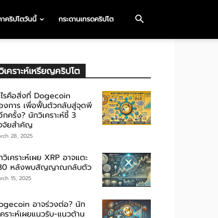
าคริปโตวันนี้
กระดานเทรดคริปโต
วิเคราะห์เหรียญคริปโต
ไรคือสิ่งที่ Dogecoin
องการ เพื่อฟื้นตัวกลับสู่จุดพี
ีกครั้ง? นักวิเคราะห์ชี้ 3
ัจจัยสำคัญ
rch 28, 2025
ักวิเคราะห์เผย XRP อาจแตะ
30 หลังพบสัญญาณกลับตัว
rch 15, 2025
ogecoin อาจร่วงต่อ? นัก
ิเคราะห์เผยแนวรับ-แนวต้าน