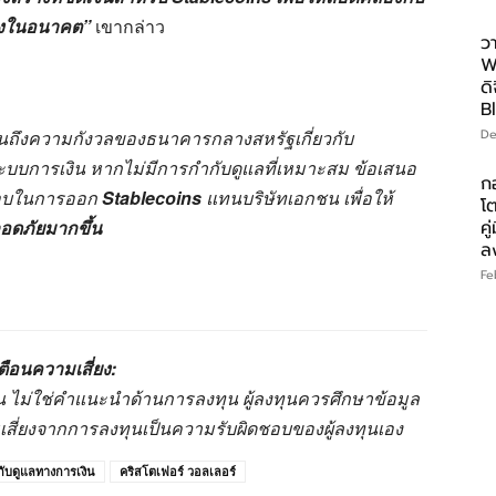
่ยงในอนาคต”
เขากล่าว
ว
W
ดิ
B
นถึงความกังวลของธนาคารกลางสหรัฐเกี่ยวกับ
De
ะบบการเงิน หากไม่มีการกำกับดูแลที่เหมาะสม ข้อเสนอ
ก
ดชอบในการออก
Stablecoins
แทนบริษัทเอกชน เพื่อให้
โ
อดภัยมากขึ้น
คู
ล
Fe
ตือนความเสี่ยง:
านั้น ไม่ใช่คำแนะนำด้านการลงทุน ผู้ลงทุนควรศึกษาข้อมูล
มเสี่ยงจากการลงทุนเป็นความรับผิดชอบของผู้ลงทุนเอง
ับดูแลทางการเงิน
คริสโตเฟอร์ วอลเลอร์