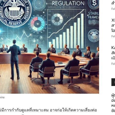
ส
Fe
X
สา
โอ
Fe
K
สั
เ
Fe
ผู
oins
อ
ห
มีการกำกับดูแลที่เหมาะสม อาจก่อให้เกิดความเสี่ยงต่อ
ช