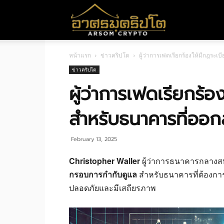
อา
หน้าแรก
ข่าวคริปโต
ผู้ว่าการเฟดเรียกร้องให้มีกฎระ
ศร
ข่าวคริปโต
ผู้ว่าการเฟดเรียกร้อ
มค
สำหรับธนาคารที่ออก
ริ
February 13, 2025
Christopher Waller
ผู้ว่าการธนาคารกลางสหร
กรอบการกำกับดูแล
สำหรับธนาคารที่ต้องก
ปโต
ปลอดภัยและมีเสถียรภาพ