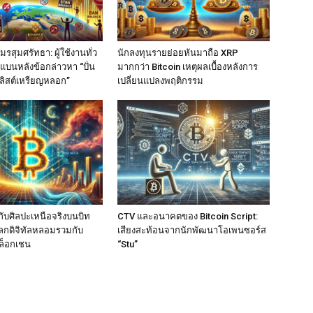
รสุมศรัทธา: ผู้ใช้งานทั่ว
นักลงทุนรายย่อยหันมาถือ XRP
แบนหลังข้อกล่าวหา “ปั่น
มากกว่า Bitcoin เหตุผลเบื้องหลังการ
ลิสต์เหรียญหลอก”
เปลี่ยนแปลงพฤติกรรม
ับศิลปะเหนือจริงบนบิท
CTV และอนาคตของ Bitcoin Script:
อโลกดิจิทัลหลอมรวมกับ
เสียงสะท้อนจากนักพัฒนาโอเพนซอร์ส
ล็อกเชน
“Stu”