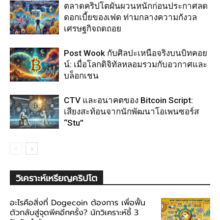
ตลาดคริปโตผันผวนหนักก่อนประกาศลด
ดอกเบี้ยของเฟด ท่ามกลางความกังวล
เศรษฐกิจถดถอย
Post Wook กับศิลปะเหนือจริงบนบิทคอย
น์: เมื่อโลกดิจิทัลหลอมรวมกับอวกาศและ
บล็อกเชน
CTV และอนาคตของ Bitcoin Script:
เสียงสะท้อนจากนักพัฒนาโอเพนซอร์ส
“Stu”
วิเคราะห์เหรียญคริปโต
อะไรคือสิ่งที่ Dogecoin ต้องการ เพื่อฟื้น
ตัวกลับสู่จุดพีคอีกครั้ง? นักวิเคราะห์ชี้ 3