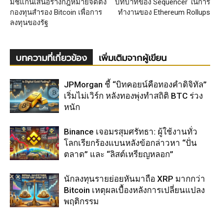
มิชิแกนเสนอร่างกฎหมายจัดตั้ง
บทบาทของ Sequencer ในการ
กองทุนสำรอง Bitcoin เพื่อการ
ทำงานของ Ethereum Rollups
ลงทุนของรัฐ
บทความที่เกี่ยวข้อง
เพิ่มเติมจากผู้เขียน
JPMorgan ชี้ “บิทคอยน์คือทองคำดิจิทัล”
เริ่มไม่เวิร์ก หลังทองพุ่งทำสถิติ BTC ร่วง
หนัก
Binance เจอมรสุมศรัทธา: ผู้ใช้งานทั่ว
โลกเรียกร้องแบนหลังข้อกล่าวหา “ปั่น
ตลาด” และ “ลิสต์เหรียญหลอก”
นักลงทุนรายย่อยหันมาถือ XRP มากกว่า
Bitcoin เหตุผลเบื้องหลังการเปลี่ยนแปลง
พฤติกรรม