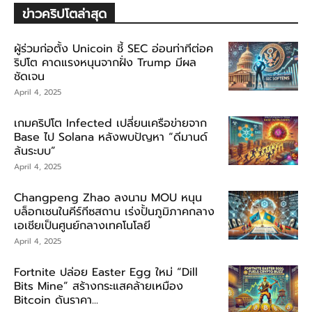
ข่าวคริปโตล่าสุด
ผู้ร่วมก่อตั้ง Unicoin ชี้ SEC อ่อนท่าทีต่อค
ริปโต คาดแรงหนุนจากฝั่ง Trump มีผล
ชัดเจน
April 4, 2025
เกมคริปโต Infected เปลี่ยนเครือข่ายจาก
Base ไป Solana หลังพบปัญหา “ดีมานด์
ล้นระบบ”
April 4, 2025
Changpeng Zhao ลงนาม MOU หนุน
บล็อกเชนในคีร์กีซสถาน เร่งปั้นภูมิภาคกลาง
เอเชียเป็นศูนย์กลางเทคโนโลยี
April 4, 2025
Fortnite ปล่อย Easter Egg ใหม่ “Dill
Bits Mine” สร้างกระแสคล้ายเหมือง
Bitcoin ดันราคา...