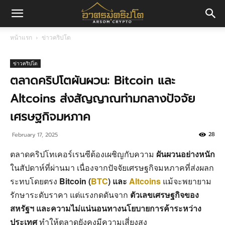
อา
หน้าแรก
ข่าวคริปโต
ศร
ข่าวคริปโต
ตลาดคริปโตผันผวน: Bitcoin และ
Altcoins ส่งสัญญาณท่ามกลางปัจจัย
มค
เศรษฐกิจมหภาค
28
February 17, 2025
ริ
ตลาดคริปโทเคอร์เรนซีต้องเผชิญกับความ
ผันผวนอย่างหนัก
ในสัปดาห์ที่ผ่านมา เนื่องจากปัจจัยเศรษฐกิจมหภาคที่ส่งผลก
ปโต
ระทบโดยตรง
Bitcoin (
BTC
) และ
Altcoins
แม้จะพยายาม
รักษาระดับราคา แต่แรงกดดันจาก
ตัวเลขเศรษฐกิจของ
สหรัฐฯ และความไม่แน่นอนทางนโยบายการค้าระหว่าง
ประเทศ
ทำให้ตลาดยังคงมีความเสี่ยงสูง