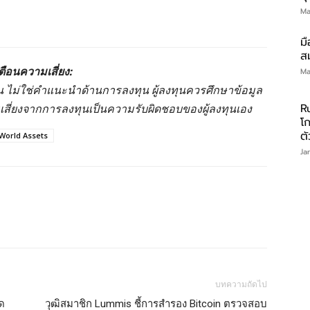
Ma
มื
สม
ตือนความเสี่ยง:
Ma
านั้น ไม่ใช่คำแนะนำด้านการลงทุน ผู้ลงทุนควรศึกษาข้อมูล
มเสี่ยงจากการลงทุนเป็นความรับผิดชอบของผู้ลงทุนเอง
R
โ
ต
World Assets
Ja
บทความถัดไป
ัด
วุฒิสมาชิก Lummis ชี้การสำรอง Bitcoin ตรวจสอบ