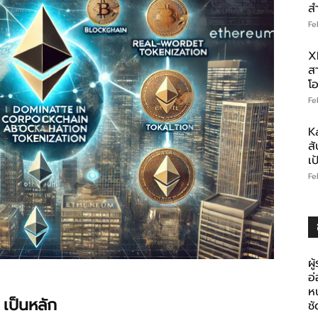
ส
Fe
X
สา
โอ
Fe
K
สั
เ
Fe
ผู
อ
ห
 เป็นหลัก
ช