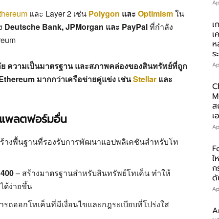
Ap
thereum
และ Layer 2 เช่น
Polygon
และ
Optimism
ใน
เ
ึง
Deutsche Bank, JPMorgan และ PayPal
ที่กำลัง
เ
ereum
ห
ร
ย ความเป็นมาตรฐาน และสภาพคล่องของสินทรัพย์ที่ถูก
Ap
น Ethereum มากกว่าเครือข่ายคู่แข่ง เช่น
Stellar
และ
C
M
ส
เอ
่าแพลตฟอร์มอื่น
Ap
ร้างพื้นฐานที่รองรับการพัฒนาแอปพลิเคชันสำหรับโท
F
ให
ก
1400
– สร้างมาตรฐานสำหรับสินทรัพย์โทเค็น ทำให้
ดั
ด้ง่ายขึ้น
Ap
รถออกโทเค็นที่มีเงื่อนไขและกฎระเบียบที่โปร่งใส
A