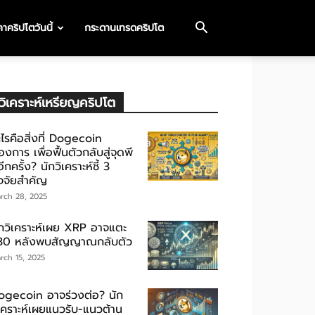
าคริปโตวันนี้
กระดานเทรดคริปโต
วิเคราะห์เหรียญคริปโต
ไรคือสิ่งที่ Dogecoin
องการ เพื่อฟื้นตัวกลับสู่จุดพี
ีกครั้ง? นักวิเคราะห์ชี้ 3
ัจจัยสำคัญ
rch 28, 2025
ักวิเคราะห์เผย XRP อาจแตะ
30 หลังพบสัญญาณกลับตัว
rch 15, 2025
ogecoin อาจร่วงต่อ? นัก
ิเคราะห์เผยแนวรับ-แนวต้าน