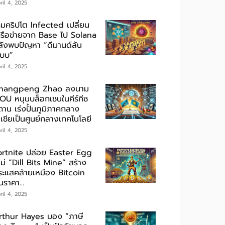
ril 4, 2025
กมคริปโต Infected เปลี่ยน
ครือข่ายจาก Base ไป Solana
ลังพบปัญหา “ดีมานด์ล้น
ะบบ”
ril 4, 2025
hangpeng Zhao ลงนาม
OU หนุนบล็อกเชนในคีร์กีซ
ถาน เร่งปั้นภูมิภาคกลาง
เชียเป็นศูนย์กลางเทคโนโลยี
ril 4, 2025
ortnite ปล่อย Easter Egg
ม่ “Dill Bits Mine” สร้าง
ระแสคล้ายเหมือง Bitcoin
นราคา...
ril 4, 2025
rthur Hayes มอง “ภาษี