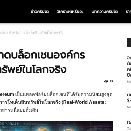
ข่าวคริปโต
วิเคราะห์เหรียญ
บทความคริปโต
ราค
์กร สำหรับการโทเค็นสินทรัพย์ในโลกจริง
ดบล็อกเชนองค์กร
อะ
ต้
รัพย์ในโลกจริง
คอ
ป
18
Ma
hereum
เป็นแพลตฟอร์มบล็อกเชนที่ได้รับความนิยมสูงสุด
น
$
การโทเค็นสินทรัพย์ในโลกจริง (Real-World Assets:
Ma
าสารหนี้แบบดั้งเดิม
D
ว