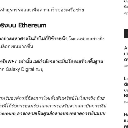
ข
ร
ทำธุรกรรมและเพิ่มความเร็วของเครือข่าย
Ap
จริงบน Ethereum
ย่างมหาศาลในอีกไม่กี่ปีข้างหน้า
โดยเฉพาะอย่างยิ่ง
ีบล็อกเชนมากขึ้น
A
เท
ดิ
ือ NFT เท่านั้น แต่กำลังกลายเป็นโครงสร้างพื้นฐาน
Ja
 Galaxy Digital ระบุ
La
ต้
ข
B
หรับองค์กรที่ต้องการโทเค็นสินทรัพย์ในโลกจริง ด้วย
De
็นที่ได้รับการยอมรับ และการรองรับจากสถาบันการเงิน
hereum อาจกลายเป็นศูนย์กลางของตลาดการเงินแบบ
H
แบ
ค