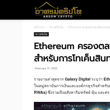
อา
หน้าแรก
ข่าวคริปโต
Ethereum ครองตลาดบล็อกเชนองค
ศร
ข่าวคริปโต
Ethereum ครองตลา
มค
สำหรับการโทเค็นสินท
ริ
February 17, 2025
รายงานล่าสุดจาก
Galaxy Digital
ระบุว่า
Et
ในหมู่สถาบันการเงินและองค์กรธุรกิจสำหรับ
ปโต
RWAs)
ซึ่งรวมถึงอสังหาริมทรัพย์ หุ้น และตร