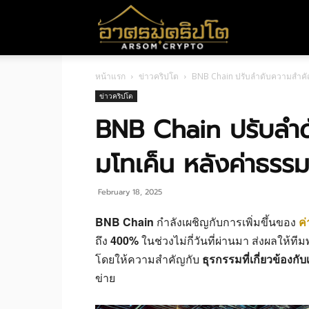
อา
หน้าแรก
ข่าวคริปโต
BNB Chain ปรับลำดับความสำคัญ
ศร
ข่าวคริปโต
BNB Chain ปรับลำ
มค
มโทเค็น หลังค่าธรร
ริ
February 18, 2025
BNB Chain
กำลังเผชิญกับการเพิ่มขึ้นของ
ค
ถึง
400%
ในช่วงไม่กี่วันที่ผ่านมา ส่งผลให้ท
ปโต
โดยให้ความสำคัญกับ
ธุรกรรมที่เกี่ยวข้องกั
ข่าย