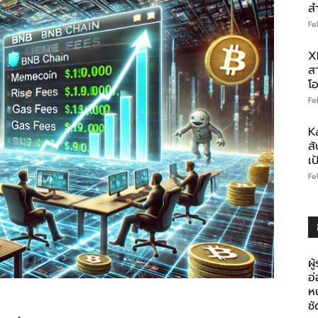
ส
Fe
X
สา
โอ
Fe
K
สั
เ
Fe
ผู
อ
ห
ช