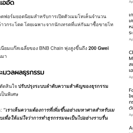
แออัด
Ap
เ
ลตฟอร์มยอดนิยมสำหรับการเปิดตัวเมมโทเค็นจำนวน
เ
บบก้าวกระโดด โดยเฉพาะจากนักเทรดที่แห่กันมาซื้อขายโท
ห
ร
Ap
นียมแก๊สเฉลี่ยของ BNB Chain พุ่งสูงขึ้นถึง
200 Gwei
C
านมา
M
ส
เอ
ระมวลผลธุรกรรม
Ap
้ตัดสินใจ
ปรับปรุงระบบลำดับความสำคัญของธุรกรรม
F
เป็นพิเศษ
ให
ก
ดั
า:
“เราเห็นความต้องการที่เพิ่มขึ้นอย่างมหาศาลสำหรับเม
Ap
เพื่อให้แน่ใจว่าการทำธุรกรรมจะเป็นไปอย่างราบรื่น
A