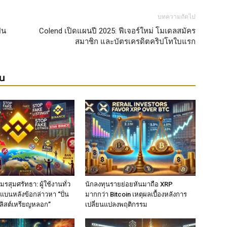
บทความถัดไป
็น
Colend เปิดแผนปี 2025: ฟีเจอร์ใหม่ โมเดลสมัคร
สมาชิก และบัตรเครดิตคริปโทใบแรก
ยน
รสุมศรัทธา: ผู้ใช้งานทั่ว
นักลงทุนรายย่อยหันมาถือ XRP
แบนหลังข้อกล่าวหา “ปั่น
มากกว่า Bitcoin เหตุผลเบื้องหลังการ
ลิสต์เหรียญหลอก”
เปลี่ยนแปลงพฤติกรรม