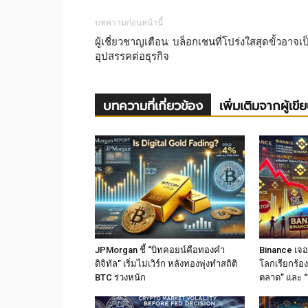
บทความก่อนหน้านี้
ผู้เชี่ยวชาญเตือน: บล็อกเชนที่โปร่งใสสุดขั้วอาจเป
อุปสรรคต่อธุรกิจ
บทความที่เกี่ยวข้อง
เพิ่มเติมจากผู้เขี
JPMorgan ชี้ “บิทคอยน์คือทองคำ
Binance เจอม
ดิจิทัล” เริ่มไม่เวิร์ก หลังทองพุ่งทำสถิติ
โลกเรียกร้อง
BTC ร่วงหนัก
ตลาด” และ “