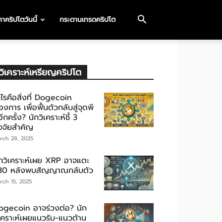
าคริปโตวันนี้
กระดานเทรดคริปโต
วิเคราะห์เหรียญคริปโต
ไรคือสิ่งที่ Dogecoin
องการ เพื่อฟื้นตัวกลับสู่จุดพี
ีกครั้ง? นักวิเคราะห์ชี้ 3
ัจจัยสำคัญ
rch 28, 2025
ักวิเคราะห์เผย XRP อาจแตะ
30 หลังพบสัญญาณกลับตัว
rch 15, 2025
ogecoin อาจร่วงต่อ? นัก
ิเคราะห์เผยแนวรับ-แนวต้าน