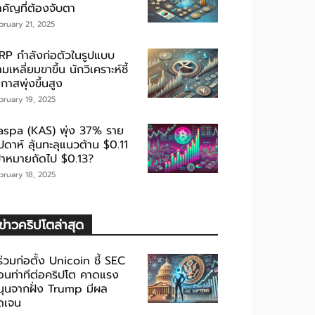
ำคัญที่ต้องจับตา
bruary 21, 2025
RP กำลังก่อตัวในรูปแบบ
มเหลี่ยมขาขึ้น นักวิเคราะห์ชี้
กาสพุ่งขึ้นสูง
bruary 19, 2025
aspa (KAS) พุ่ง 37% ราย
ปดาห์ ลุ้นทะลุแนวต้าน $0.11
ป้าหมายถัดไป $0.13?
bruary 18, 2025
ข่าวคริปโตล่าสุด
้ร่วมก่อตั้ง Unicoin ชี้ SEC
่อนท่าทีต่อคริปโต คาดแรง
นุนจากฝั่ง Trump มีผล
ัดเจน