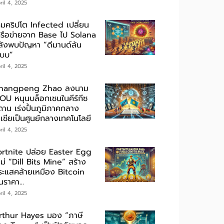
ril 4, 2025
กมคริปโต Infected เปลี่ยน
ครือข่ายจาก Base ไป Solana
ลังพบปัญหา “ดีมานด์ล้น
ะบบ”
ril 4, 2025
hangpeng Zhao ลงนาม
OU หนุนบล็อกเชนในคีร์กีซ
ถาน เร่งปั้นภูมิภาคกลาง
เชียเป็นศูนย์กลางเทคโนโลยี
ril 4, 2025
ortnite ปล่อย Easter Egg
ม่ “Dill Bits Mine” สร้าง
ระแสคล้ายเหมือง Bitcoin
นราคา...
ril 4, 2025
rthur Hayes มอง “ภาษี