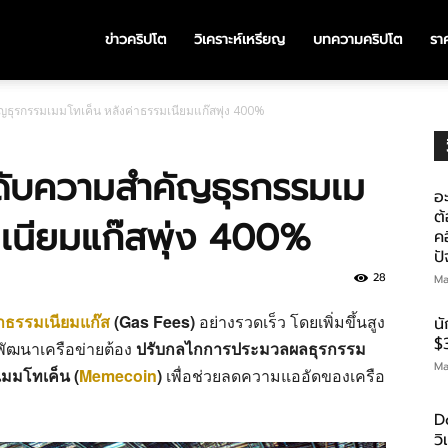
ข่าวคริปโต
วิเคราะห์เหรียญ
บทความคริปโต
ราค
ธุรกรรมเมมโทเค็น หลังค่าธรรมเนียมแก๊สพุ่ง 400%
ดับความสำคัญธุรกรรมเม
อะ
ต้
มเนียมแก๊สพุ่ง 400%
คอ
ป
28
Ma
่าธรรมเนียมแก๊ส
(Gas Fees)
อย่างรวดเร็ว โดยเพิ่มขึ้นสูง
น
$
ีมพัฒนาเครือข่ายต้อง
ปรับกลไกการประมวลผลธุรกรรม
Ma
บเมมโทเค็น (
Memecoin
)
เพื่อช่วยลดความแออัดของเครือ
D
ว