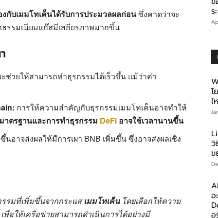
ข
ร
วข้องกับเมมโทเค็นได้รับการประมวลผลก่อน
ซึ่งคาดว่าจะ
Ap
ธรรมเนียมแก๊สมีเสถียรภาพมากขึ้น
า
จะช่วยให้สามารถทำธุรกรรมได้เร็วขึ้น แม้ว่าค่า
W
โ
ให
ain:
การให้ความสำคัญกับธุรกรรมเมมโทเค็นอาจทำให้
Ja
นมาตรฐานและการทำธุรกรรม
DeFi
อาจใช้เวลานานขึ้น
L
ขึ้นอาจส่งผลให้มีการเผา BNB เพิ่มขึ้น ซึ่งอาจส่งผลเชิง
ว
ข
De
A
อ
รรมที่เพิ่มขึ้นจากกระแส
เมมโทเค็น
โดยเลือกให้ความ
D
้ เพื่อให้เครือข่ายสามารถดำเนินการได้อย่างมี
อร