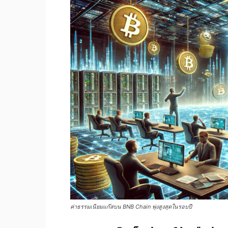
ค่าธรรมเนียมแก๊สบน BNB Chain พุ่งสูงสุดในรอบปี