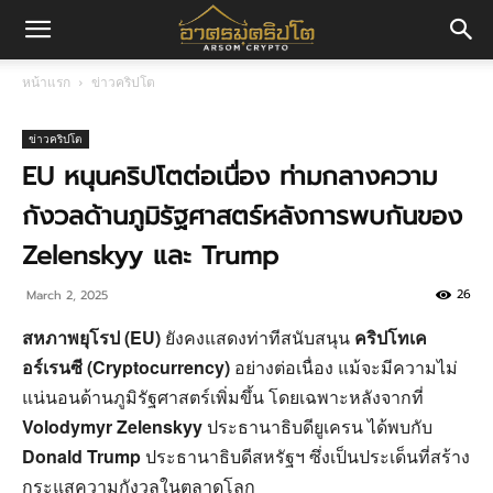
อา
หน้าแรก
ข่าวคริปโต
ศร
ข่าวคริปโต
EU หนุนคริปโตต่อเนื่อง ท่ามกลางความ
กังวลด้านภูมิรัฐศาสตร์หลังการพบกันของ
มค
Zelenskyy และ Trump
26
March 2, 2025
ริ
สหภาพยุโรป (EU)
ยังคงแสดงท่าทีสนับสนุน
คริปโทเค
อร์เรนซี (Cryptocurrency)
อย่างต่อเนื่อง แม้จะมีความไม่
ปโต
แน่นอนด้านภูมิรัฐศาสตร์เพิ่มขึ้น โดยเฉพาะหลังจากที่
Volodymyr Zelenskyy
ประธานาธิบดียูเครน ได้พบกับ
Donald Trump
ประธานาธิบดีสหรัฐฯ ซึ่งเป็นประเด็นที่สร้าง
กระแสความกังวลในตลาดโลก