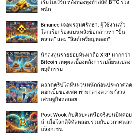
เริ่มไม่เวิร์ก หลังทองพุ่งทำสถิติ BTC ร่วง
หนัก
Binance เจอมรสุมศรัทธา: ผู้ใช้งานทั่ว
โลกเรียกร้องแบนหลังข้อกล่าวหา “ปั่น
ตลาด” และ “ลิสต์เหรียญหลอก”
นักลงทุนรายย่อยหันมาถือ XRP มากกว่า
Bitcoin เหตุผลเบื้องหลังการเปลี่ยนแปลง
พฤติกรรม
ตลาดคริปโตผันผวนหนักก่อนประกาศลด
ดอกเบี้ยของเฟด ท่ามกลางความกังวล
เศรษฐกิจถดถอย
Post Wook กับศิลปะเหนือจริงบนบิทคอย
น์: เมื่อโลกดิจิทัลหลอมรวมกับอวกาศและ
บล็อกเชน