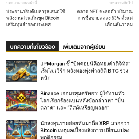
บทความก่อนหน้านี้
บทความถัดไป
ประธานาธิบดีเบลารุสเสนอใช้
ตลาด NFT ชะลอตัว ปริมาณ
พลังงานส่วนเกินขุด Bitcoin
การซื้อขายลดลง 63% ตั้งแต่
เสริมทุนสำรองประเทศ
เดือนธันวาคม
บทความที่เกี่ยวข้อง
เพิ่มเติมจากผู้เขียน
JPMorgan ชี้ “บิทคอยน์คือทองคำดิจิทัล”
เริ่มไม่เวิร์ก หลังทองพุ่งทำสถิติ BTC ร่วง
หนัก
Binance เจอมรสุมศรัทธา: ผู้ใช้งานทั่ว
โลกเรียกร้องแบนหลังข้อกล่าวหา “ปั่น
ตลาด” และ “ลิสต์เหรียญหลอก”
นักลงทุนรายย่อยหันมาถือ XRP มากกว่า
Bitcoin เหตุผลเบื้องหลังการเปลี่ยนแปลง
พฤติกรรม