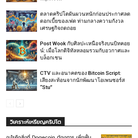
ตลาดคริปโตผันผวนหนักก่อนประกาศลด
ดอกเบี้ยของเฟด ท่ามกลางความกังวล
เศรษฐกิจถดถอย
Post Wook กับศิลปะเหนือจริงบนบิทคอย
น์: เมื่อโลกดิจิทัลหลอมรวมกับอวกาศและ
บล็อกเชน
CTV และอนาคตของ Bitcoin Script:
เสียงสะท้อนจากนักพัฒนาโอเพนซอร์ส
“Stu”
วิเคราะห์เหรียญคริปโต
อะไรคือสิ่งที่ Dogecoin ต้องการ เพื่อฟื้น