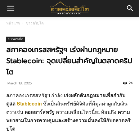
อา
หน้าแรก
ข่าวคริปโต
ศร
ข่าวคริปโต
สภาคองเกรสสหรัฐฯ เร่งผ่านกฎหมาย
Stablecoin: จุดเปลี่ยนสำคัญในตลาดคริป
มค
โต
24
March 13, 2025
ริ
สภาคองเกรสสหรัฐฯ กำลัง
เร่งผลักดันกฎหมายเพื่อกำกับ
ดูแล
Stablecoin
ซึ่งเป็นสินทรัพย์ดิจิทัลที่มีมูลค่าผูกกับเงิน
ปโต
ตราเช่น
ดอลลาร์สหรัฐ
ความเคลื่อนไหวนี้สะท้อนถึง
ความ
พยายามในการควบคุมและสร้างความมั่นคงให้กับตลาดคริ
ปโต