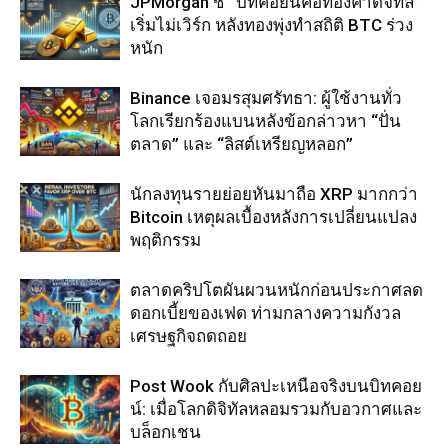
JPMorgan ชี้ “บิทคอยน์คือทองคำดิจิทัล”
เริ่มไม่เวิร์ก หลังทองพุ่งทำสถิติ BTC ร่วง
หนัก
Binance เจอมรสุมศรัทธา: ผู้ใช้งานทั่ว
โลกเรียกร้องแบนหลังข้อกล่าวหา “ปั่น
ตลาด” และ “ลิสต์เหรียญหลอก”
นักลงทุนรายย่อยหันมาถือ XRP มากกว่า
Bitcoin เหตุผลเบื้องหลังการเปลี่ยนแปลง
พฤติกรรม
ตลาดคริปโตผันผวนหนักก่อนประกาศลด
ดอกเบี้ยของเฟด ท่ามกลางความกังวล
เศรษฐกิจถดถอย
Post Wook กับศิลปะเหนือจริงบนบิทคอย
น์: เมื่อโลกดิจิทัลหลอมรวมกับอวกาศและ
บล็อกเชน