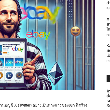
ส
Fe
X
สา
โอ
Fe
K
สั
เ
Fe
ผู
อ
ห
ผ่านบัญชี X (Twitter) อย่างเป็นทางการของเขา ก็สร้าง
ช