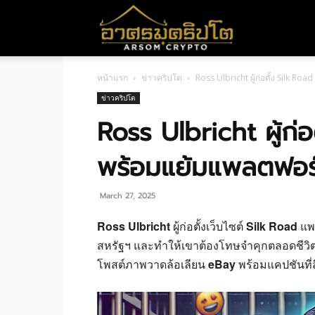
อา
หน้าแรก
ข่าวคริปโต
Ross Ulbricht ผู้ก่อตั้ง Silk 
ศร
ข่าวคริปโต
Ross Ulbricht ผู้ก่
มค
พร้อมแย้มแพลตฟอร
ริ
March 27, 2025
Ross Ulbricht
ผู้ก่อตั้งเว็บไซต์
Silk Road
แพล
สหรัฐฯ และทำให้เขาต้องโทษจำคุกตลอดชีวิต 
ปโต
โพสต์ภาพวาดล้อเลียน
eBay
พร้อมแคปชันที่