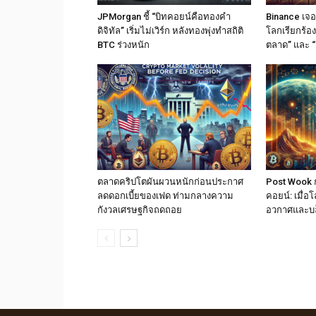
JPMorgan ชี้ “บิทคอยน์คือทองคำ
Binance เจอม
ดิจิทัล” เริ่มไม่เวิร์ก หลังทองพุ่งทำสถิติ
โลกเรียกร้อง
BTC ร่วงหนัก
ตลาด” และ “
ตลาดคริปโตผันผวนหนักก่อนประกาศ
Post Wook ก
ลดดอกเบี้ยของเฟด ท่ามกลางความ
คอยน์: เมื่
กังวลเศรษฐกิจถดถอย
อวกาศและบ