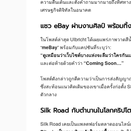
ความตื่นเต้นและตั้งคำถามมากมายถึงทิศทา
เศรษฐกิจดิจิทัลในอนาคต
แซว eBay ผ่านงานศิลป์ พร้อมทิ
ในโพสต์ล่าสุด Ulbricht ได้เผยแพร่ภาพวาดสีน
“
meBay
” พร้อมกับแคปชันที่ระบุว่า:
“ดูเหมือนว่าเว็บไซต์บางแห่งจะลืมว่าใครกันแน
และต่อท้ายด้วยคำว่า
“Coming Soon…”
โพสต์ดังกล่าวถูกตีความว่าเป็นการส่งสัญญา
ซึ่งสะท้อนแนวคิดเดิมของเขาเมื่อครั้งก่อตั้ง 
ตัวกลาง
Silk Road กับตำนานในโลกคริปโ
Silk Road เคยเป็นแพลตฟอร์มตลาดออนไลน์แบ