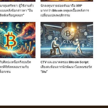
รสุมศรัทธา: ผู้ใช้งานทั่ว
นักลงทุนรายย่อยหันมาถือ XRP
แบนหลังข้อกล่าวหา “ปั่น
มากกว่า Bitcoin เหตุผลเบื้องหลังการ
ลิสต์เหรียญหลอก”
เปลี่ยนแปลงพฤติกรรม
ับศิลปะเหนือจริงบนบิท
CTV และอนาคตของ Bitcoin Script:
อโลกดิจิทัลหลอมรวมกับ
เสียงสะท้อนจากนักพัฒนาโอเพนซอร์ส
ล็อกเชน
“Stu”