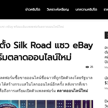
ข่าวคริปโต
วิเคราะห์เหรียญ
บทความคริปโต
ราค
Road แซว eBay พร้อมแย้มแพลตฟอร์มตลาดออนไลน์ใหม่
อตั้ง Silk Road แซว eBay
อะ
ต้
์มตลาดออนไลน์ใหม่
คอ
ป
25
Ma
ตฟอร์มซื้อขายออนไลน์ชื่อฉาวที่ถูกปิดตัวลงโดยรัฐบาล
น
$
ได้สร้างกระแสในโลกออนไลน์อีกครั้ง หลังจากที่เขา
Ma
สื่อถึงการเตรียมเปิดตัวแพลตฟอร์ม
ตลาดออนไลน์ใหม่
D
ว