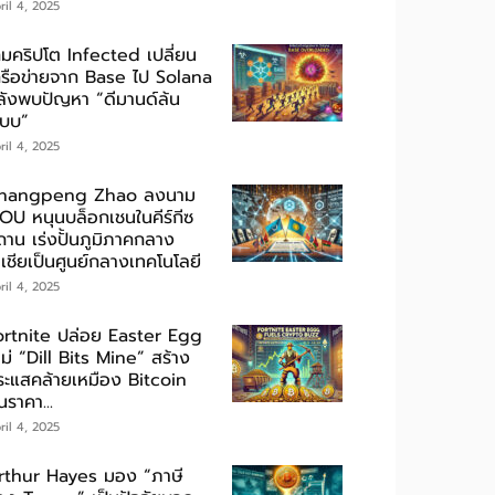
ril 4, 2025
กมคริปโต Infected เปลี่ยน
ครือข่ายจาก Base ไป Solana
ลังพบปัญหา “ดีมานด์ล้น
ะบบ”
ril 4, 2025
hangpeng Zhao ลงนาม
OU หนุนบล็อกเชนในคีร์กีซ
ถาน เร่งปั้นภูมิภาคกลาง
เชียเป็นศูนย์กลางเทคโนโลยี
ril 4, 2025
ortnite ปล่อย Easter Egg
ม่ “Dill Bits Mine” สร้าง
ระแสคล้ายเหมือง Bitcoin
นราคา...
ril 4, 2025
rthur Hayes มอง “ภาษี