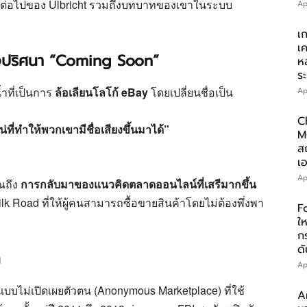
งต่อไปของ Ulbricht รวมถึงบทบาทของเขาในระบบ
Ap
เ
เ
้งปริศนา “Coming Soon”
ห
ร
้ำที่เป็นการ
ล้อเลียนโลโก้ eBay
โดยเปลี่ยนชื่อเป็น
Ap
C
่ที่ทำให้พวกเขามีชื่อเสียงขึ้นมาได้”
M
ส
เอ
Ap
ณถึง
การกลับมาของแนวคิดตลาดออนไลน์ที่เสรีมากขึ้น
Silk Road ที่ให้ผู้คนสามารถซื้อขายสินค้าโดยไม่ต้องพึ่งพา
F
ให
ก
ดั
ต
Ap
บไม่เปิดเผยตัวตน (Anonymous Marketplace) ที่ใช้
A