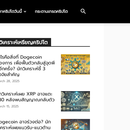
าคริปโตวันนี้
กระดานเทรดคริปโต
วิเคราะห์เหรียญคริปโต
ไรคือสิ่งที่ Dogecoin
องการ เพื่อฟื้นตัวกลับสู่จุดพี
ีกครั้ง? นักวิเคราะห์ชี้ 3
ัจจัยสำคัญ
rch 28, 2025
ักวิเคราะห์เผย XRP อาจแตะ
30 หลังพบสัญญาณกลับตัว
rch 15, 2025
ogecoin อาจร่วงต่อ? นัก
ิเคราะห์เผยแนวรับ-แนวต้าน