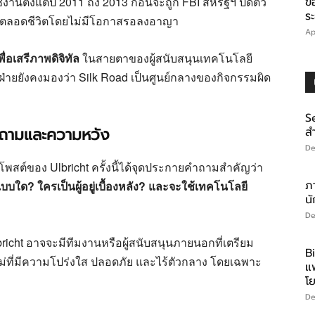
้งานตั้งแต่ปี 2011 ถึง 2013 ก่อนจะถูก FBI สหรัฐฯ ปิดตัว
ข
ร
ำคุกตลอดชีวิตโดยไม่มีโอกาสรอลงอาญา
Ap
ื่อเสรีภาพดิจิทัล
ในสายตาของผู้สนับสนุนเทคโนโลยี
่ายยังคงมองว่า Silk Road เป็นศูนย์กลางของกิจกรรมผิด
S
คำถามและความหวัง
สำ
De
โพสต์ของ Ulbricht ครั้งนี้ได้จุดประกายคำถามสำคัญว่า
ภา
ใด? ใครเป็นผู้อยู่เบื้องหลัง? และจะใช้เทคโนโลยี
นั
De
cht อาจจะมีทีมงานหรือผู้สนับสนุนภายนอกที่เตรียม
B
ที่มีความโปร่งใส ปลอดภัย และไร้ตัวกลาง โดยเฉพาะ
แ
โ
De