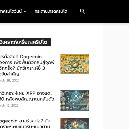
าคริปโตวันนี้
กระดานเทรดคริปโต
วิเคราะห์เหรียญคริปโต
ไรคือสิ่งที่ Dogecoin
องการ เพื่อฟื้นตัวกลับสู่จุดพี
ีกครั้ง? นักวิเคราะห์ชี้ 3
ัจจัยสำคัญ
rch 28, 2025
ักวิเคราะห์เผย XRP อาจแตะ
30 หลังพบสัญญาณกลับตัว
rch 15, 2025
ogecoin อาจร่วงต่อ? นัก
ิเคราะห์เผยแนวรับ-แนวต้าน