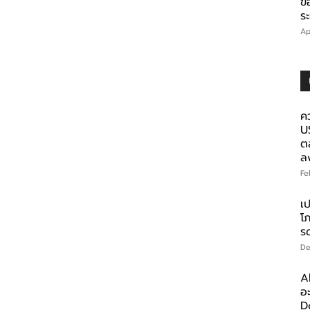
ข
ร
Ap
ค
U
ตล
ล
Fe
เ
โ
ร
De
A
อ
D