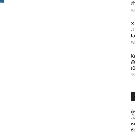
ส
Fe
ต
X
สา
โอ
Fe
K
สั
เ
Fe
ผู
อ
ห
ช