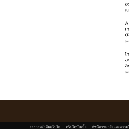
อร
Fe
A
เท
ดิ
Ja
โท
อ
ล
Ja
รายการคำค้นคริปโต
คริปโตบับเบิ้ล
ดัชนีความกลัวและความ