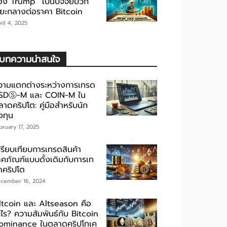
อง Trump” เป็นปัจจัยบวก
ะยะกลางต่อราคา Bitcoin
ril 4, 2025
บทความน่าสนใจ
วามแตกต่างระหว่างการเทรด
SDⓈ-M และ COIN-M ใน
าดคริปโต: คู่มือสำหรับนัก
งทุน
bruary 17, 2025
ปรียบเทียบการเทรดสินค้า
ภคภัณฑ์แบบดั้งเดิมกับการเท
ดคริปโต
cember 16, 2024
ltcoin และ Altseason คือ
ะไร? ความสัมพันธ์กับ Bitcoin
ominance ในตลาดคริปโทเค