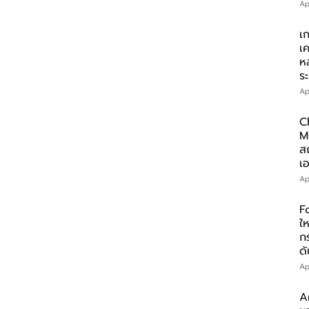
Ap
เ
เ
ห
ร
Ap
C
M
ส
เอ
Ap
F
ให
ก
ดั
Ap
A