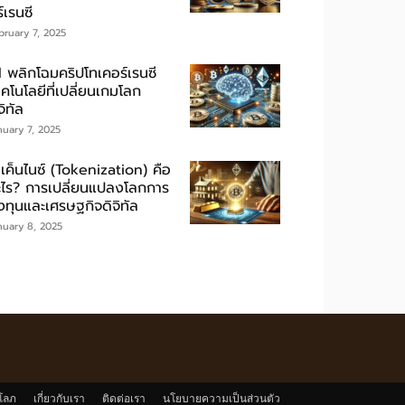
์เรนซี
bruary 7, 2025
I พลิกโฉมคริปโทเคอร์เรนซี
คโนโลยีที่เปลี่ยนเกมโลก
จิทัล
nuary 7, 2025
เค็นไนซ์ (Tokenization) คือ
ะไร? การเปลี่ยนแปลงโลกการ
งทุนและเศรษฐกิจดิจิทัล
nuary 8, 2025
โลภ
เกี่ยวกับเรา
ติดต่อเรา
นโยบายความเป็นส่วนตัว