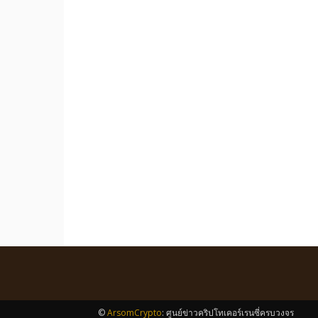
©
ArsomCrypto
: ศูนย์ข่าวคริปโทเคอร์เรนซี่ครบวงจร