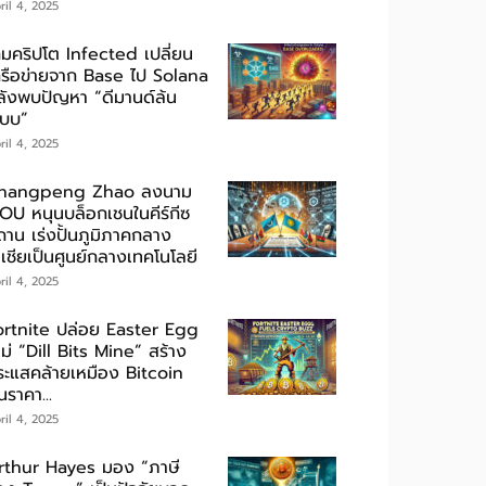
ril 4, 2025
กมคริปโต Infected เปลี่ยน
ครือข่ายจาก Base ไป Solana
ลังพบปัญหา “ดีมานด์ล้น
ะบบ”
ril 4, 2025
hangpeng Zhao ลงนาม
OU หนุนบล็อกเชนในคีร์กีซ
ถาน เร่งปั้นภูมิภาคกลาง
เชียเป็นศูนย์กลางเทคโนโลยี
ril 4, 2025
ortnite ปล่อย Easter Egg
ม่ “Dill Bits Mine” สร้าง
ระแสคล้ายเหมือง Bitcoin
นราคา...
ril 4, 2025
rthur Hayes มอง “ภาษี