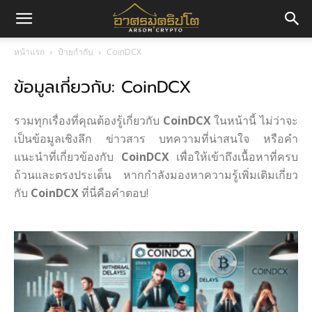
อา
หน้าแรก
ป้ายกำกับ
CoinDCX
ข้อมูลเกี่ยวกับ: CoinDCX
ศร
รวมทุกเรื่องที่คุณต้องรู้เกี่ยวกับ
CoinDCX
ในหน้านี้ ไม่ว่าจะ
มค
เป็นข้อมูลเชิงลึก ข่าวสาร บทความที่น่าสนใจ หรือคำ
แนะนำที่เกี่ยวข้องกับ
CoinDCX
เพื่อให้เข้าถึงเนื้อหาที่ครบ
ถ้วนและตรงประเด็น หากกำลังมองหาความรู้เพิ่มเติมเกี่ยว
กับ
CoinDCX
ที่นี่คือคำตอบ!
ริ
ปโต