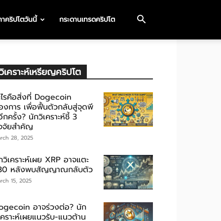
าคริปโตวันนี้
กระดานเทรดคริปโต
วิเคราะห์เหรียญคริปโต
ไรคือสิ่งที่ Dogecoin
องการ เพื่อฟื้นตัวกลับสู่จุดพี
ีกครั้ง? นักวิเคราะห์ชี้ 3
ัจจัยสำคัญ
rch 28, 2025
ักวิเคราะห์เผย XRP อาจแตะ
30 หลังพบสัญญาณกลับตัว
rch 15, 2025
ogecoin อาจร่วงต่อ? นัก
ิเคราะห์เผยแนวรับ-แนวต้าน