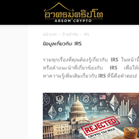
อา
หน้าแรก
ป้ายกำกับ
IRS
ศร
ข้อมูลเกี่ยวกับ: IRS
รวมทุกเรื่องที่คุณต้องรู้เกี่ยวกับ
IRS
ในหน้านี
มค
หรือคำแนะนำที่เกี่ยวข้องกับ
IRS
เพื่อให้
หาความรู้เพิ่มเติมเกี่ยวกับ
IRS
ที่นี่คือคำตอบ!
ริ
ปโต