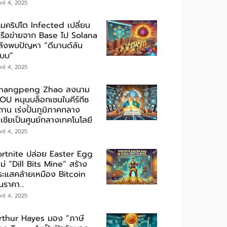
ril 4, 2025
กมคริปโต Infected เปลี่ยน
ครือข่ายจาก Base ไป Solana
ลังพบปัญหา “ดีมานด์ล้น
ะบบ”
ril 4, 2025
hangpeng Zhao ลงนาม
OU หนุนบล็อกเชนในคีร์กีซ
ถาน เร่งปั้นภูมิภาคกลาง
เชียเป็นศูนย์กลางเทคโนโลยี
ril 4, 2025
ortnite ปล่อย Easter Egg
ม่ “Dill Bits Mine” สร้าง
ระแสคล้ายเหมือง Bitcoin
นราคา...
ril 4, 2025
rthur Hayes มอง “ภาษี