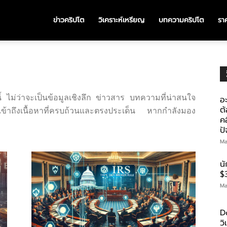
ข่าวคริปโต
วิเคราะห์เหรียญ
บทความคริปโต
ราค
้ ไม่ว่าจะเป็นข้อมูลเชิงลึก ข่าวสาร บทความที่น่าสนใจ
อะ
ต้
เข้าถึงเนื้อหาที่ครบถ้วนและตรงประเด็น หากกำลังมอง
คอ
ป
Ma
น
$
Ma
D
ว