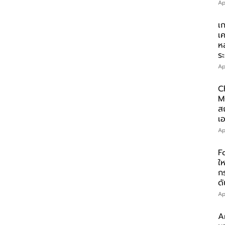
Ap
เ
เ
ห
ร
Ap
C
M
ส
เอ
Ap
F
ให
ก
ดั
Ap
A