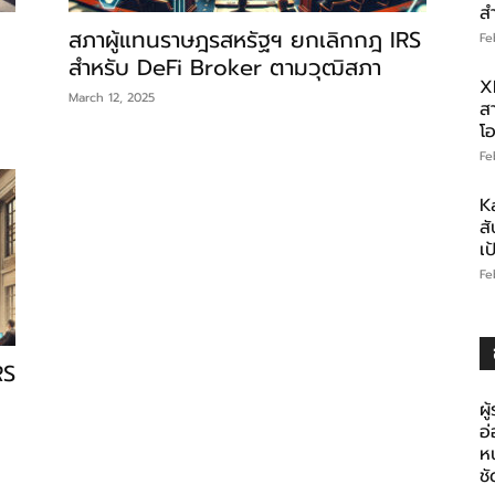
ส
สภาผู้แทนราษฎรสหรัฐฯ ยกเลิกกฎ IRS
Fe
สำหรับ DeFi Broker ตามวุฒิสภา
X
March 12, 2025
สา
โอ
Fe
K
สั
เ
Fe
RS
ผู
อ
ห
ช