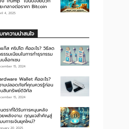
อง Trump” เป็นปัจจัยบวก
ะยะกลางต่อราคา Bitcoin
ril 4, 2025
บทความน่าสนใจ
าแก๊ส คริปโต คืออะไร? วิธีลด
่าธรรมเนียมในการทำธุรกรรม
นบล็อกเชน
cember 15, 2024
ardware Wallet คืออะไร?
วามปลอดภัยที่คุณควรรู้ก่อน
็บสินทรัพย์ดิจิทัล
cember 15, 2024
ินตราที่ได้รับการหนุนหลัง
้วยพลังงาน: กุญแจสำคัญสู่
ะบบการเงินยุคใหม่?
bruary 20, 2025