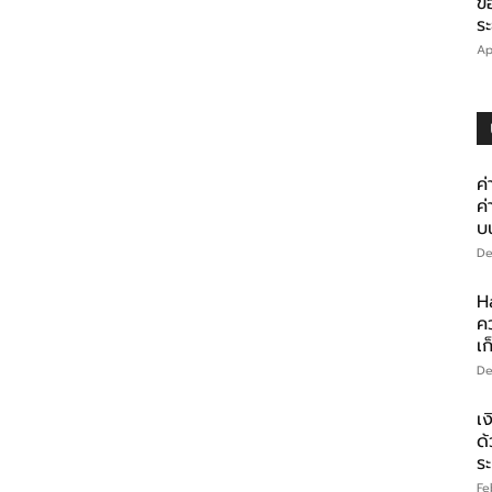
ข
ร
Ap
ค่
ค
บ
De
H
ค
เก
De
เง
ด
ร
Fe