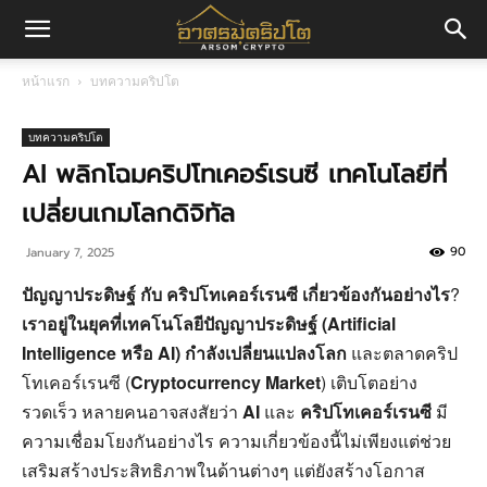
อา
หน้าแรก
บทความคริปโต
ศร
บทความคริปโต
AI พลิกโฉมคริปโทเคอร์เรนซี เทคโนโลยีที่
เปลี่ยนเกมโลกดิจิทัล
มค
90
January 7, 2025
ปัญญาประดิษฐ์ กับ คริปโทเคอร์เรนซี เกี่ยวข้องกันอย่างไร
?
ริ
เราอยู่ในยุคที่เทคโนโลยีปัญญาประดิษฐ์ (
Artificial
Intelligence
หรือ AI) กำลังเปลี่ยนแปลงโลก
และตลาดคริป
โทเคอร์เรนซี (
Cryptocurrency Market
) เติบโตอย่าง
ปโต
รวดเร็ว หลายคนอาจสงสัยว่า
AI
และ
คริปโทเคอร์เรนซี
มี
ความเชื่อมโยงกันอย่างไร ความเกี่ยวข้องนี้ไม่เพียงแต่ช่วย
เสริมสร้างประสิทธิภาพในด้านต่างๆ แต่ยังสร้างโอกาส