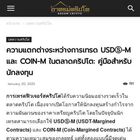
อา
หน้าแรก
บทความคริปโต
ศร
บทความคริปโต
ความแตกต่างระหว่างการเทรด USDⓈ-M
และ COIN-M ในตลาดคริปโต: คู่มือสำหรับ
มค
นักลงทุน
191
January 20, 2025
ริ
การเทรดฟิวเจอร์สคริปโต
ได้รับความนิยมอย่างรวดเร็วใน
ตลาดคริปโต เนื่องจากเปิดโอกาสให้นักลงทุนสร้างกำไรจาก
ปโต
ความผันผวนของราคาเหรียญคริปโต โดยในปัจจุบันนัก
เทรดสามารถเลือกใช้
USDⓈ-M (USDT-Margined
Contracts)
และ
COIN-M (Coin-Margined Contracts)
ได้
ตามความเหมาะสมของกลยุทธ์ แต่ทั้งสองแบบนี้มีจุดเด่น