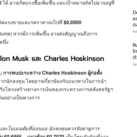
0
ได้ อาจเกิดแรงซื้อเพิ่มขึ้น และเป้าหมายถัดไปอาจอยู่ที่
D
แ
กิดแรงขายและกดราคาลงไปที่
$0.6900
ต
Fe
ume) หากมีการเพิ่มขึ้น อาจส่งสัญญาณถึงการ
นึ่ง
R
โ
ง Elon Musk และ Charles Hoskinson
ต
Ja
ับ
การพบปะระหว่าง Charles Hoskinson ผู้ก่อตั้ง
ากนักลงทุน โดยอาจเกี่ยวข้องกับแนวทางในการนำ
มกับโครงสร้างทางการเงินของกระทรวงการคลังสหรัฐฯ
นยันอย่างเป็นทางการ
ละโมเมนตัมที่อ่อนแอ นักลงทุนควรจับตาดูการ
บ $0.6985 – แนวต้าน $0.7070
เป็นโซนสำคัญที่อาจ