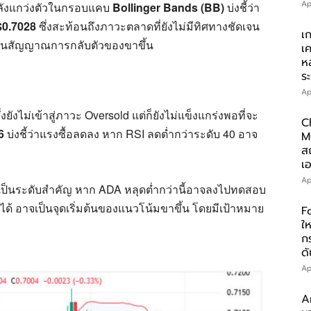
Ap
ลังแกว่งตัวในกรอบแคบ
Bollinger Bands (BB)
บ่งชี้ว่า
$0.7028
ซึ่งสะท้อนถึงภาวะตลาดที่ยังไม่มีทิศทางชัดเจน
เ
็นสัญญาณการกลับตัวของขาขึ้น
เ
ห
ร
Ap
่งยังไม่เข้าสู่ภาวะ Oversold แต่ก็ยังไม่แข็งแกร่งพอที่จะ
C
6
บ่งชี้ว่าแรงซื้อลดลง หาก RSI ลดต่ำกว่าระดับ 40 อาจ
M
ส
เอ
Ap
ป็นระดับสำคัญ หาก ADA หลุดต่ำกว่านี้อาจลงไปทดสอบ
ได้ อาจเป็นจุดเริ่มต้นของแนวโน้มขาขึ้น โดยมีเป้าหมาย
F
ให
ก
ดั
Ap
A