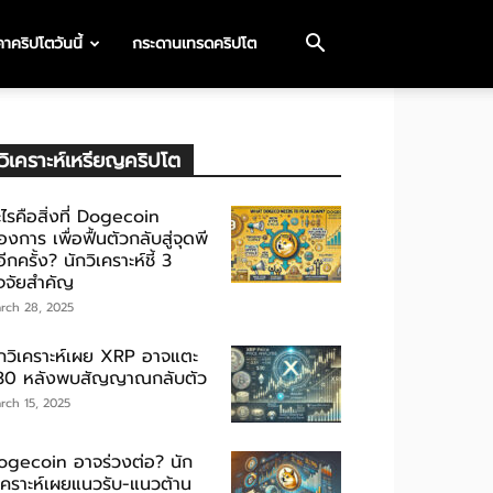
าคริปโตวันนี้
กระดานเทรดคริปโต
วิเคราะห์เหรียญคริปโต
ไรคือสิ่งที่ Dogecoin
องการ เพื่อฟื้นตัวกลับสู่จุดพี
ีกครั้ง? นักวิเคราะห์ชี้ 3
ัจจัยสำคัญ
rch 28, 2025
ักวิเคราะห์เผย XRP อาจแตะ
30 หลังพบสัญญาณกลับตัว
rch 15, 2025
ogecoin อาจร่วงต่อ? นัก
ิเคราะห์เผยแนวรับ-แนวต้าน