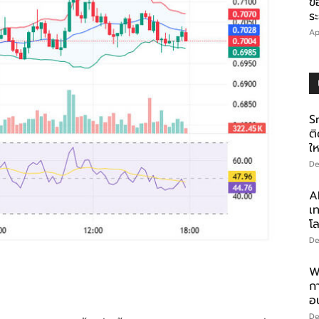
ข
ร
Ap
S
ต
ใ
De
AI
เท
โ
De
W
ก
อ
De