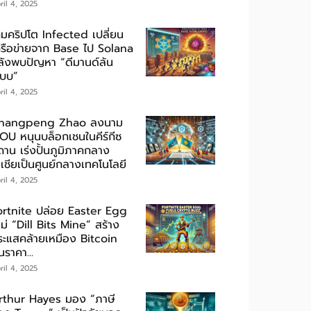
ril 4, 2025
กมคริปโต Infected เปลี่ยน
ครือข่ายจาก Base ไป Solana
ลังพบปัญหา “ดีมานด์ล้น
ะบบ”
ril 4, 2025
hangpeng Zhao ลงนาม
OU หนุนบล็อกเชนในคีร์กีซ
ถาน เร่งปั้นภูมิภาคกลาง
เชียเป็นศูนย์กลางเทคโนโลยี
ril 4, 2025
ortnite ปล่อย Easter Egg
ม่ “Dill Bits Mine” สร้าง
ระแสคล้ายเหมือง Bitcoin
นราคา...
ril 4, 2025
rthur Hayes มอง “ภาษี