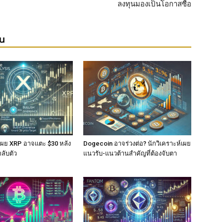
ลงทุนมองเป็นโอกาสซื้อ
ยน
์เผย XRP อาจแตะ $30 หลัง
Dogecoin อาจร่วงต่อ? นักวิเคราะห์เผย
ับตัว
แนวรับ-แนวต้านสำคัญที่ต้องจับตา