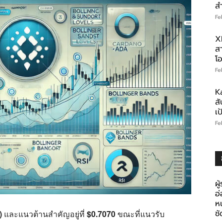
ส
Fe
X
สา
โอ
Fe
K
สั
เ
Fe
ผู
อ
ห
ช
)
และแนวต้านสำคัญอยู่ที่
$0.7070
ขณะที่แนวรับ