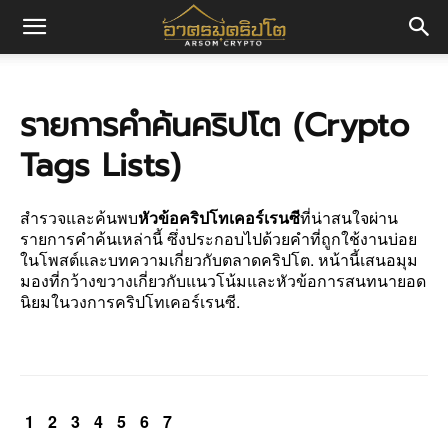
อา
รายการคำค้นคริปโต (Crypto
ศร
Tags Lists)
มค
สำรวจและค้นพบ
หัวข้อคริปโทเคอร์เรนซี
ที่น่าสนใจผ่าน
รายการคำค้นเหล่านี้ ซึ่งประกอบไปด้วยคำที่ถูกใช้งานบ่อย
ในโพสต์และบทความเกี่ยวกับตลาดคริปโต. หน้านี้เสนอมุม
ริ
มองที่กว้างขวางเกี่ยวกับแนวโน้มและหัวข้อการสนทนายอด
นิยมในวงการคริปโทเคอร์เรนซี.
ปโต
1
2
3
4
5
6
7