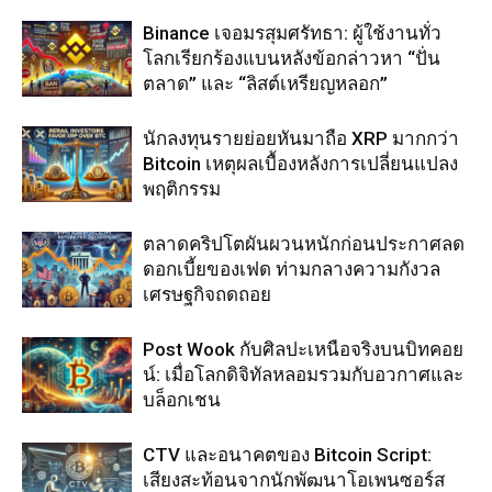
Binance เจอมรสุมศรัทธา: ผู้ใช้งานทั่ว
โลกเรียกร้องแบนหลังข้อกล่าวหา “ปั่น
ตลาด” และ “ลิสต์เหรียญหลอก”
นักลงทุนรายย่อยหันมาถือ XRP มากกว่า
Bitcoin เหตุผลเบื้องหลังการเปลี่ยนแปลง
พฤติกรรม
ตลาดคริปโตผันผวนหนักก่อนประกาศลด
ดอกเบี้ยของเฟด ท่ามกลางความกังวล
เศรษฐกิจถดถอย
Post Wook กับศิลปะเหนือจริงบนบิทคอย
น์: เมื่อโลกดิจิทัลหลอมรวมกับอวกาศและ
บล็อกเชน
CTV และอนาคตของ Bitcoin Script:
เสียงสะท้อนจากนักพัฒนาโอเพนซอร์ส