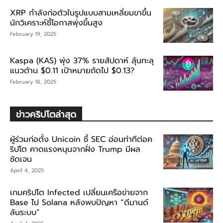
XRP กำลังก่อตัวในรูปแบบสามเหลี่ยมขาขึ้น
นักวิเคราะห์ชี้โอกาสพุ่งขึ้นสูง
February 19, 2025
Kaspa (KAS) พุ่ง 37% รายสัปดาห์ ลุ้นทะลุ
แนวต้าน $0.11 เป้าหมายถัดไป $0.13?
February 18, 2025
ข่าวคริปโตล่าสุด
ผู้ร่วมก่อตั้ง Unicoin ชี้ SEC อ่อนท่าทีต่อค
ริปโต คาดแรงหนุนจากฝั่ง Trump มีผล
ชัดเจน
April 4, 2025
เกมคริปโต Infected เปลี่ยนเครือข่ายจาก
Base ไป Solana หลังพบปัญหา “ดีมานด์
ล้นระบบ”