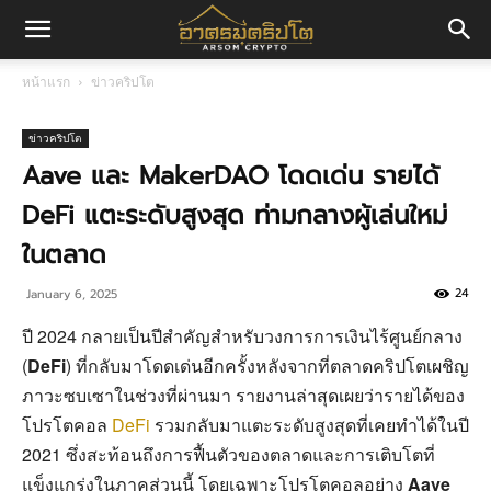
อา
หน้าแรก
ข่าวคริปโต
ศร
ข่าวคริปโต
Aave และ MakerDAO โดดเด่น รายได้
DeFi แตะระดับสูงสุด ท่ามกลางผู้เล่นใหม่
มค
ในตลาด
24
January 6, 2025
ริ
ปี 2024 กลายเป็นปีสำคัญสำหรับวงการการเงินไร้ศูนย์กลาง
(
DeFi
) ที่กลับมาโดดเด่นอีกครั้งหลังจากที่ตลาดคริปโตเผชิญ
ปโต
ภาวะซบเซาในช่วงที่ผ่านมา รายงานล่าสุดเผยว่ารายได้ของ
โปรโตคอล
DeFi
รวมกลับมาแตะระดับสูงสุดที่เคยทำได้ในปี
2021 ซึ่งสะท้อนถึงการฟื้นตัวของตลาดและการเติบโตที่
แข็งแกร่งในภาคส่วนนี้ โดยเฉพาะโปรโตคอลอย่าง
Aave