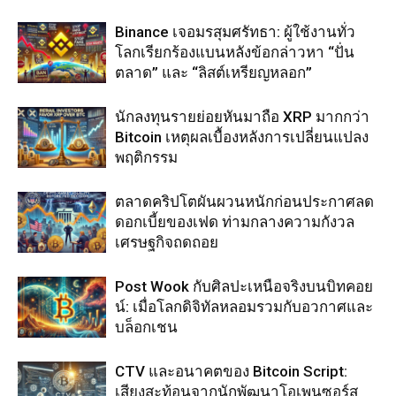
Binance เจอมรสุมศรัทธา: ผู้ใช้งานทั่ว
โลกเรียกร้องแบนหลังข้อกล่าวหา “ปั่น
ตลาด” และ “ลิสต์เหรียญหลอก”
นักลงทุนรายย่อยหันมาถือ XRP มากกว่า
Bitcoin เหตุผลเบื้องหลังการเปลี่ยนแปลง
พฤติกรรม
ตลาดคริปโตผันผวนหนักก่อนประกาศลด
ดอกเบี้ยของเฟด ท่ามกลางความกังวล
เศรษฐกิจถดถอย
Post Wook กับศิลปะเหนือจริงบนบิทคอย
น์: เมื่อโลกดิจิทัลหลอมรวมกับอวกาศและ
บล็อกเชน
CTV และอนาคตของ Bitcoin Script:
เสียงสะท้อนจากนักพัฒนาโอเพนซอร์ส