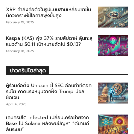
XRP กำลังก่อตัวในรูปแบบสามเหลี่ยมขาขึ้น
นักวิเคราะห์ชี้โอกาสพุ่งขึ้นสูง
February 19, 2025
Kaspa (KAS) พุ่ง 37% รายสัปดาห์ ลุ้นทะลุ
แนวต้าน $0.11 เป้าหมายถัดไป $0.13?
February 18, 2025
ข่าวคริปโตล่าสุด
ผู้ร่วมก่อตั้ง Unicoin ชี้ SEC อ่อนท่าทีต่อค
ริปโต คาดแรงหนุนจากฝั่ง Trump มีผล
ชัดเจน
April 4, 2025
เกมคริปโต Infected เปลี่ยนเครือข่ายจาก
Base ไป Solana หลังพบปัญหา “ดีมานด์
ล้นระบบ”