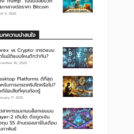
อง Trump” เป็นปัจจัยบวก
ะยะกลางต่อราคา Bitcoin
ril 4, 2025
บทความน่าสนใจ
orex vs Crypto: เทรดแบบ
ัตโนมัติแบบไหนดีกว่ากัน?
cember 16, 2024
esktop Platforms ดีที่สุด
ำหรับการเทรดคริปโตหรือไม่?
อดีข้อเสียที่คุณต้องรู้
bruary 17, 2025
ุตสาหกรรมเกมบล็อกเชนบน
ayer-2 เติบโต ดึงดูดเงิน
งทุน 55 ล้านดอลลาร์ในเดือน
มภาพันธ์