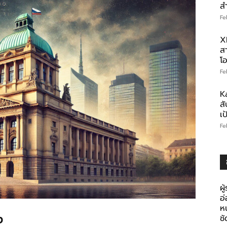
ส
Fe
X
สา
โอ
Fe
K
สั
เ
Fe
ผู
อ
ห
ง
ช