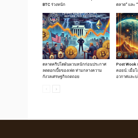
BTC ร่วงหนัก
ตลาด” และ “
ตลาดคริปโตผันผวนหนักก่อนประกาศ
Post Wook ก
ลดดอกเบี้ยของเฟด ท่ามกลางความ
คอยน์: เมื่
กังวลเศรษฐกิจถดถอย
อวกาศและบ