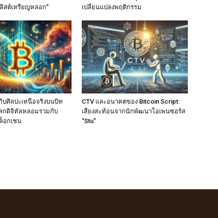
ลิสต์เหรียญหลอก”
เปลี่ยนแปลงพฤติกรรม
ับศิลปะเหนือจริงบนบิท
CTV และอนาคตของ Bitcoin Script:
อโลกดิจิทัลหลอมรวมกับ
เสียงสะท้อนจากนักพัฒนาโอเพนซอร์ส
ล็อกเชน
“Stu”