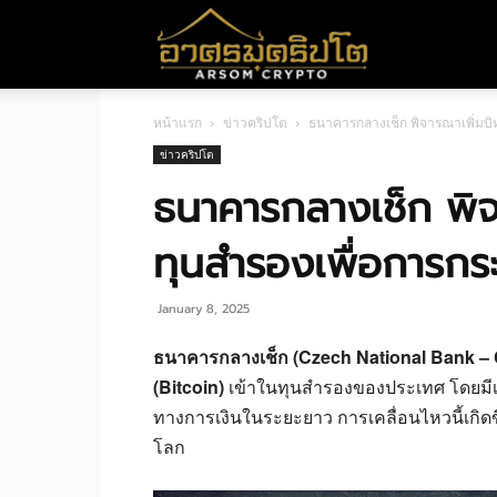
อา
หน้าแรก
ข่าวคริปโต
ธนาคารกลางเช็ก พิจารณาเพิ่มบิ
ศร
ข่าวคริปโต
ธนาคารกลางเช็ก พิจ
มค
ทุนสำรองเพื่อการกร
ริ
January 8, 2025
ธนาคารกลางเช็ก (Czech National Bank –
(Bitcoin)
เข้าในทุนสำรองของประเทศ โดยมีเป
ปโต
ทางการเงินในระยะยาว การเคลื่อนไหวนี้เกิดขึ
โลก