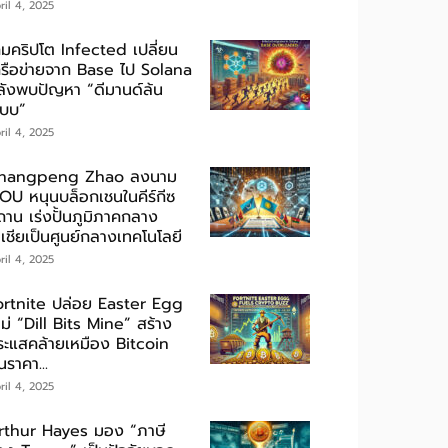
ril 4, 2025
กมคริปโต Infected เปลี่ยน
ครือข่ายจาก Base ไป Solana
ลังพบปัญหา “ดีมานด์ล้น
ะบบ”
ril 4, 2025
hangpeng Zhao ลงนาม
OU หนุนบล็อกเชนในคีร์กีซ
ถาน เร่งปั้นภูมิภาคกลาง
เชียเป็นศูนย์กลางเทคโนโลยี
ril 4, 2025
ortnite ปล่อย Easter Egg
ม่ “Dill Bits Mine” สร้าง
ระแสคล้ายเหมือง Bitcoin
นราคา...
ril 4, 2025
rthur Hayes มอง “ภาษี