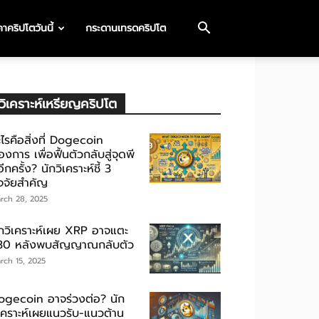
าคริปโตวันนี้
กระดานเทรดคริปโต
วิเคราะห์เหรียญคริปโต
ไรคือสิ่งที่ Dogecoin
องการ เพื่อฟื้นตัวกลับสู่จุดพี
ีกครั้ง? นักวิเคราะห์ชี้ 3
ัจจัยสำคัญ
rch 28, 2025
ักวิเคราะห์เผย XRP อาจแตะ
30 หลังพบสัญญาณกลับตัว
rch 15, 2025
ogecoin อาจร่วงต่อ? นัก
ิเคราะห์เผยแนวรับ-แนวต้าน