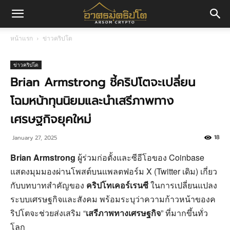
อา
หน้าแรก
ข่าวคริปโต
ศร
ข่าวคริปโต
Brian Armstrong ชี้คริปโตจะเปลี่ยน
โฉมหน้าทุนนิยมและนำเสรีภาพทาง
มค
เศรษฐกิจยุคใหม่
18
January 27, 2025
ริ
Brian Armstrong
ผู้ร่วมก่อตั้งและซีอีโอของ Coinbase
แสดงมุมมองผ่านโพสต์บนแพลตฟอร์ม X (Twitter เดิม) เกี่ยว
ปโต
กับบทบาทสำคัญของ
คริปโทเคอร์เรนซี
ในการเปลี่ยนแปลง
ระบบเศรษฐกิจและสังคม พร้อมระบุว่าความก้าวหน้าของค
ริปโตจะช่วยส่งเสริม “
เสรีภาพทางเศรษฐกิจ
” ที่มากขึ้นทั่ว
โลก