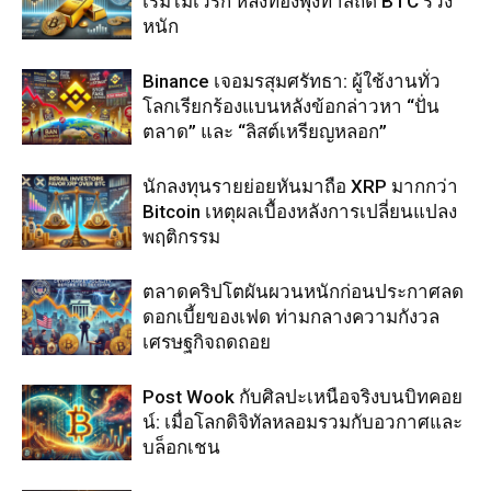
เริ่มไม่เวิร์ก หลังทองพุ่งทำสถิติ BTC ร่วง
หนัก
Binance เจอมรสุมศรัทธา: ผู้ใช้งานทั่ว
โลกเรียกร้องแบนหลังข้อกล่าวหา “ปั่น
ตลาด” และ “ลิสต์เหรียญหลอก”
นักลงทุนรายย่อยหันมาถือ XRP มากกว่า
Bitcoin เหตุผลเบื้องหลังการเปลี่ยนแปลง
พฤติกรรม
ตลาดคริปโตผันผวนหนักก่อนประกาศลด
ดอกเบี้ยของเฟด ท่ามกลางความกังวล
เศรษฐกิจถดถอย
Post Wook กับศิลปะเหนือจริงบนบิทคอย
น์: เมื่อโลกดิจิทัลหลอมรวมกับอวกาศและ
บล็อกเชน