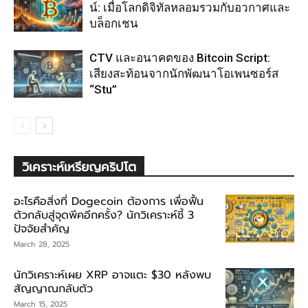
น์: เมื่อโลกดิจิทัลหลอมรวมกับอวกาศและ
บล็อกเชน
CTV และอนาคตของ Bitcoin Script:
เสียงสะท้อนจากนักพัฒนาโอเพนซอร์ส
“Stu”
วิเคราะห์เหรียญคริปโต
อะไรคือสิ่งที่ Dogecoin ต้องการ เพื่อฟื้น
ตัวกลับสู่จุดพีคอีกครั้ง? นักวิเคราะห์ชี้ 3
ปัจจัยสำคัญ
March 28, 2025
นักวิเคราะห์เผย XRP อาจแตะ $30 หลังพบ
สัญญาณกลับตัว
March 15, 2025