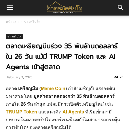
อา
หน้าแรก
ข่าวคริปโต
ศร
ข่าวคริปโต
ตลาดเหรียญมีมร่วง 35 พันล้านดอลลาร์
ใน 26 วัน แม้มี TRUMP Token และ AI
มค
Agents เข้าสู่ตลาด
75
February 2, 2025
ริ
ตลาด
เหรียญมีม (
Meme Coin
)
กำลังเผชิญกับแรงกดดัน
มหาศาล โดย
มูลค่าตลาดลดลงกว่า 35 พันล้านดอลลาร์
ปโต
ภายใน
26 วัน
ล่าสุด แม้จะมีการเปิดตัวเหรียญใหม่ เช่น
TRUMP Token
และแนวคิด
AI Agents
ที่เริ่มเข้ามามี
บทบาทในตลาดคริปโทเคอร์เรนซี แต่ยังไม่สามารถกระตุ้น
การเติบโตของตลาดเหรียญมีมได้