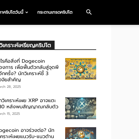
าคริปโตวันนี้
กระดานเทรดคริปโต
วิเคราะห์เหรียญคริปโต
ไรคือสิ่งที่ Dogecoin
องการ เพื่อฟื้นตัวกลับสู่จุดพี
ีกครั้ง? นักวิเคราะห์ชี้ 3
ัจจัยสำคัญ
rch 28, 2025
ักวิเคราะห์เผย XRP อาจแตะ
30 หลังพบสัญญาณกลับตัว
rch 15, 2025
ogecoin อาจร่วงต่อ? นัก
ิเคราะห์เผยแนวรับ-แนวต้าน