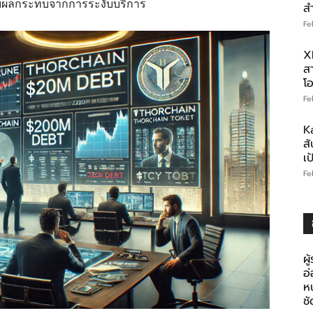
ได้รับผลกระทบจากการระงับบริการ
ส
Fe
X
สา
โอ
Fe
K
สั
เ
Fe
ผู
อ
ห
ช