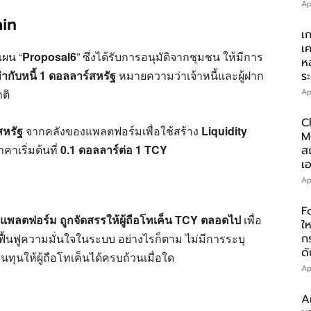
Ap
ain
เ
เ
แผน “
Proposal6
” ซึ่งได้รับการอนุมัติจากชุมชน ให้มีการ
ห
่ากับหนี้ 1 ดอลลาร์สหรัฐ
หมายความว่าเจ้าหนี้และผู้ฝาก
ร
ติ
Ap
C
สหรัฐ
จากคลังของแพลตฟอร์มเพื่อใช้สร้าง
Liquidity
M
เริ่มต้นที่
0.1 ดอลลาร์ต่อ 1 TCY
ส
เอ
Ap
F
พลตฟอร์ม ถูกจัดสรรให้ผู้ถือโทเค็น TCY ตลอดไป
เพื่อ
ให
้นฟูความมั่นใจในระบบ อย่างไรก็ตาม ไม่มีการระบุ
ก
ดั
ทุนให้ผู้ถือโทเค็นได้ครบถ้วนเมื่อใด
Ap
A