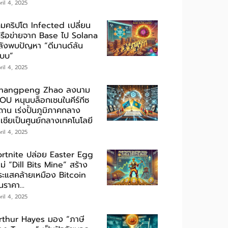
ril 4, 2025
กมคริปโต Infected เปลี่ยน
ครือข่ายจาก Base ไป Solana
ลังพบปัญหา “ดีมานด์ล้น
ะบบ”
ril 4, 2025
hangpeng Zhao ลงนาม
OU หนุนบล็อกเชนในคีร์กีซ
ถาน เร่งปั้นภูมิภาคกลาง
เชียเป็นศูนย์กลางเทคโนโลยี
ril 4, 2025
ortnite ปล่อย Easter Egg
ม่ “Dill Bits Mine” สร้าง
ระแสคล้ายเหมือง Bitcoin
นราคา...
ril 4, 2025
rthur Hayes มอง “ภาษี