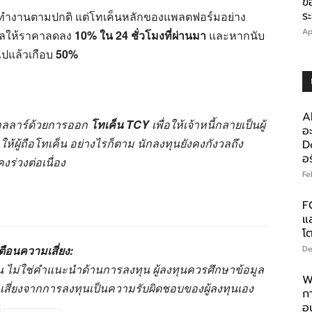
ข
ร
ทำงานตามปกติ แต่โทเค็นหลักของแพลตฟอร์มอย่าง
Ap
งผลให้ราคาลดลง
10% ใน 24 ชั่วโมงที่ผ่านมา
และหากนับ
ไปแล้วเกือบ
50%
A
อลลาร์ด้วยการออก
โทเค็น TCY
เพื่อให้เจ้าหนี้กลายเป็นผู้
อ
้ผู้ถือโทเค็น อย่างไรก็ตาม นักลงทุนยังคงกังวลถึง
D
อร
่วงต่อเนื่อง
Fe
F
แ
โ
ตือนความเสี่ยง:
De
านั้น ไม่ใช่คำแนะนำด้านการลงทุน ผู้ลงทุนควรศึกษาข้อมูล
W
มเสี่ยงจากการลงทุนเป็นความรับผิดชอบของผู้ลงทุนเอง
ก
อ