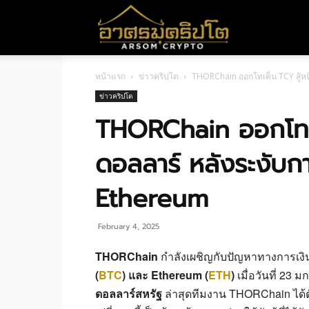
อา
หน้าแรก
ข่าวคริปโต
THORChain ออกโทเค็น TCY สู้หนี
ศร
ข่าวคริปโต
THORChain ออกโทเค็
มค
ดอลลาร์ หลังระงับการ
Ethereum
ริ
February 4, 2025
ปโต
THORChain
กำลังเผชิญกับปัญหาทางการเงินค
(
BTC
) และ Ethereum (
ETH
)
เมื่อวันที่ 23 
ดอลลาร์สหรัฐ
ล่าสุดทีมงาน THORChain ได้