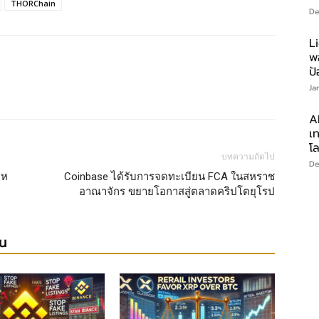
THORChain
De
L
พ
ป
Ja
AI
เท
โ
บทความถัดไป
De
าห
Coinbase ได้รับการจดทะเบียน FCA ในสหราช
อาณาจักร ขยายโอกาสสู่ตลาดคริปโตยุโรป
ยน