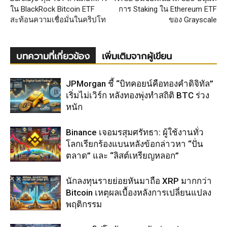
ใน BlackRock Bitcoin ETF
การ Staking ใน Ethereum ETF
สะท้อนความเชื่อมั่นในคริปโท
ของ Grayscale
บทความที่เกี่ยวข้อง
เพิ่มเติมจากผู้เขียน
JPMorgan ชี้ “บิทคอยน์คือทองคำดิจิทัล”
เริ่มไม่เวิร์ก หลังทองพุ่งทำสถิติ BTC ร่วง
หนัก
Binance เจอมรสุมศรัทธา: ผู้ใช้งานทั่ว
โลกเรียกร้องแบนหลังข้อกล่าวหา “ปั่น
ตลาด” และ “ลิสต์เหรียญหลอก”
นักลงทุนรายย่อยหันมาถือ XRP มากกว่า
Bitcoin เหตุผลเบื้องหลังการเปลี่ยนแปลง
พฤติกรรม