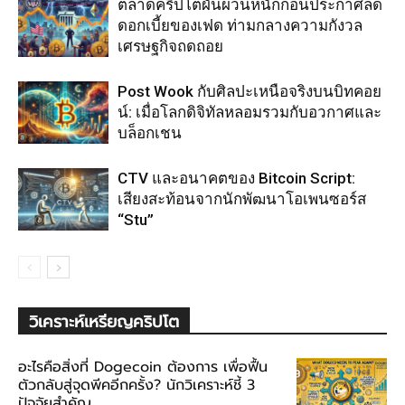
ตลาดคริปโตผันผวนหนักก่อนประกาศลด
ดอกเบี้ยของเฟด ท่ามกลางความกังวล
เศรษฐกิจถดถอย
Post Wook กับศิลปะเหนือจริงบนบิทคอย
น์: เมื่อโลกดิจิทัลหลอมรวมกับอวกาศและ
บล็อกเชน
CTV และอนาคตของ Bitcoin Script:
เสียงสะท้อนจากนักพัฒนาโอเพนซอร์ส
“Stu”
วิเคราะห์เหรียญคริปโต
อะไรคือสิ่งที่ Dogecoin ต้องการ เพื่อฟื้น
ตัวกลับสู่จุดพีคอีกครั้ง? นักวิเคราะห์ชี้ 3
ปัจจัยสำคัญ