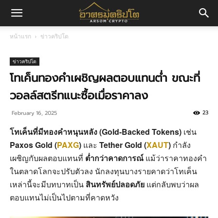
อา
หน้าแรก
ข่าวคริปโต
ศร
ข่าวคริปโต
โทเค็นทองคำเผชิญผลตอบแทนต่ำ ขณะที่
วอลล์สตรีทแนะซื้อเมื่อราคาลง
มค
23
February 16, 2025
โทเค็นที่มีทองคำหนุนหลัง (Gold-Backed Tokens)
เช่น
ริ
Paxos Gold (
PAXG
)
และ
Tether Gold (
XAUT
)
กำลัง
เผชิญกับผลตอบแทนที่
ต่ำกว่าคาดการณ์
แม้ว่าราคาทองคำ
ในตลาดโลกจะปรับตัวลง นักลงทุนบางรายคาดว่าโทเค็น
ปโต
เหล่านี้จะมีบทบาทเป็น
สินทรัพย์ปลอดภัย
แต่กลับพบว่าผล
ตอบแทนไม่เป็นไปตามที่คาดหวัง