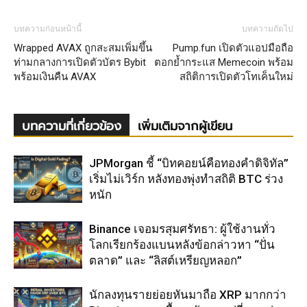
บทความก่อนหน้านี้
บทความถัดไป
Wrapped AVAX ถูกสะสมเพิ่มขึ้น
Pump.fun เปิดตัวแอปมือถือ
ท่ามกลางการเปิดตัวบัตร Bybit
ตอกย้ำกระแส Memecoin พร้อม
พร้อมเงินคืน AVAX
สถิติการเปิดตัวโทเค็นใหม่
บทความที่เกี่ยวข้อง
เพิ่มเติมจากผู้เขียน
JPMorgan ชี้ “บิทคอยน์คือทองคำดิจิทัล”
เริ่มไม่เวิร์ก หลังทองพุ่งทำสถิติ BTC ร่วง
หนัก
Binance เจอมรสุมศรัทธา: ผู้ใช้งานทั่ว
โลกเรียกร้องแบนหลังข้อกล่าวหา “ปั่น
ตลาด” และ “ลิสต์เหรียญหลอก”
นักลงทุนรายย่อยหันมาถือ XRP มากกว่า