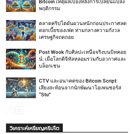
Bitcoin เหตุผลเบื้องหลังการเปลี่ยนแปลง
พฤติกรรม
ตลาดคริปโตผันผวนหนักก่อนประกาศลด
ดอกเบี้ยของเฟด ท่ามกลางความกังวล
เศรษฐกิจถดถอย
Post Wook กับศิลปะเหนือจริงบนบิทคอย
น์: เมื่อโลกดิจิทัลหลอมรวมกับอวกาศและ
บล็อกเชน
CTV และอนาคตของ Bitcoin Script:
เสียงสะท้อนจากนักพัฒนาโอเพนซอร์ส
“Stu”
วิเคราะห์เหรียญคริปโต