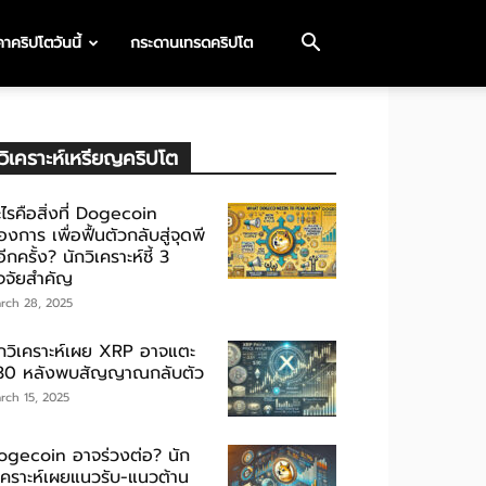
าคริปโตวันนี้
กระดานเทรดคริปโต
วิเคราะห์เหรียญคริปโต
ไรคือสิ่งที่ Dogecoin
องการ เพื่อฟื้นตัวกลับสู่จุดพี
ีกครั้ง? นักวิเคราะห์ชี้ 3
ัจจัยสำคัญ
rch 28, 2025
ักวิเคราะห์เผย XRP อาจแตะ
30 หลังพบสัญญาณกลับตัว
rch 15, 2025
ogecoin อาจร่วงต่อ? นัก
ิเคราะห์เผยแนวรับ-แนวต้าน