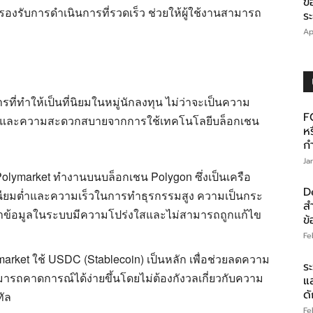
ข
ะรองรับการดำเนินการที่รวดเร็ว ช่วยให้ผู้ใช้งานสามารถ
ร
Ap
ที่ทำให้เป็นที่นิยมในหมู่นักลงทุน ไม่ว่าจะเป็นความ
F
น และความสะดวกสบายจากการใช้เทคโนโลยีบล็อกเชน
ห
ก
Ja
olymarket ทำงานบนบล็อกเชน Polygon ซึ่งเป็นเครือ
D
มเนียมต่ำและความเร็วในการทำธุรกรรมสูง ความเป็นกระ
ส
ด้ว่าข้อมูลในระบบมีความโปร่งใสและไม่สามารถถูกแก้ไข
ข้
Fe
arket ใช้ USDC (Stablecoin) เป็นหลัก เพื่อช่วยลดความ
ระ
ารถคาดการณ์ได้ง่ายขึ้นโดยไม่ต้องกังวลเกี่ยวกับความ
แ
ดั
ทัล
Fe