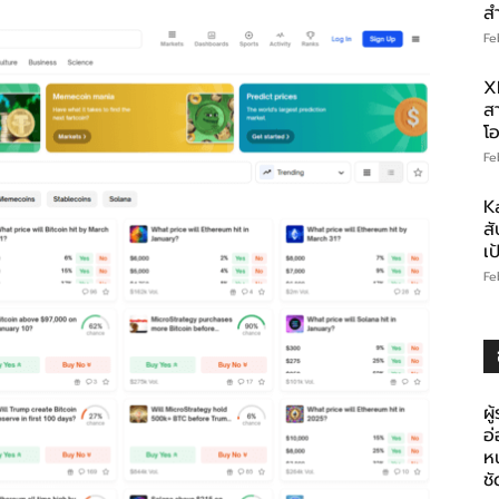
ส
Fe
X
สา
โอ
Fe
K
สั
เ
Fe
ผู
อ
ห
ช