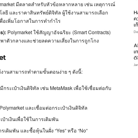
market มีตลาดสำหรับหัวข้อหลากหลาย เช่น เหตุการณ์
H
ยี และราคาสินทรัพย์ดิจิทัล ผู้ใช้งานสามารถเลือก
ค
เพื่อเพิ่มโอกาสในการทำกำไร
เก
s):
Polymarket ใช้สัญญาอัจฉริยะ (Smart Contracts)
De
พึ่งพาตัวกลางและช่วยลดความเสี่ยงในการถูกโกง
A
เท
et
ดิ
Ja
ใช้งานสามารถทำตามขั้นตอนง่าย ๆ ดังนี้:
มีกระเป๋าเงินดิจิทัล เช่น MetaMask เพื่อใช้เชื่อมต่อกับ
 Polymarket และเชื่อมต่อกระเป๋าเงินดิจิทัล
๋าเงินเพื่อใช้ในการเดิมพัน
รเดิมพัน และซื้อหุ้นในฝั่ง “Yes” หรือ “No”