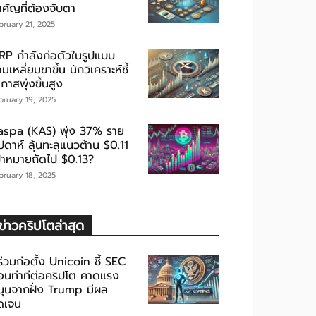
ำคัญที่ต้องจับตา
bruary 21, 2025
RP กำลังก่อตัวในรูปแบบ
มเหลี่ยมขาขึ้น นักวิเคราะห์ชี้
กาสพุ่งขึ้นสูง
bruary 19, 2025
aspa (KAS) พุ่ง 37% ราย
ปดาห์ ลุ้นทะลุแนวต้าน $0.11
ป้าหมายถัดไป $0.13?
bruary 18, 2025
ข่าวคริปโตล่าสุด
้ร่วมก่อตั้ง Unicoin ชี้ SEC
่อนท่าทีต่อคริปโต คาดแรง
นุนจากฝั่ง Trump มีผล
ัดเจน