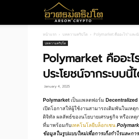
อา
หน้าแรก
บทความคริปโต
Polymarket คืออะไร? และนั
ศร
บทความคริปโต
Polymarket คืออะไร
มค
ประโยชน์จากระบบนี้ไ
ริ
January 4, 2025
Polymarket
เป็นแพลตฟอร์ม
Decentralized
เปิดโอกาสให้ผู้ใช้งานสามารถเดิมพันในเหตุกา
ปโต
ดิจิทัล ผลลัพธ์ของนโยบายเศรษฐกิจ หรือเห
ที่มาพร้อมกับ
เทคโนโลยีบล็อกเชน
Polymarket
ข้อมูลในรูปแบบใหม่เพื่อการเก็งกำไรและการ