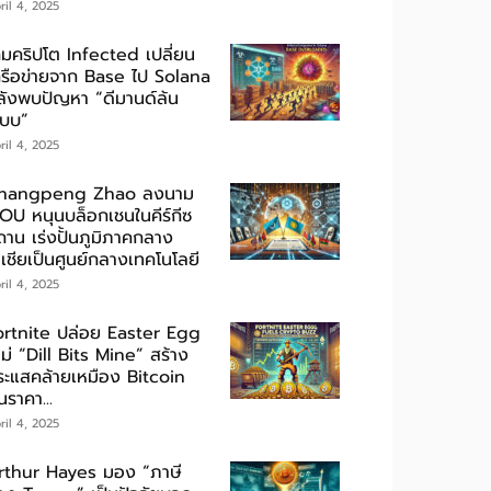
ril 4, 2025
กมคริปโต Infected เปลี่ยน
ครือข่ายจาก Base ไป Solana
ลังพบปัญหา “ดีมานด์ล้น
ะบบ”
ril 4, 2025
hangpeng Zhao ลงนาม
OU หนุนบล็อกเชนในคีร์กีซ
ถาน เร่งปั้นภูมิภาคกลาง
เชียเป็นศูนย์กลางเทคโนโลยี
ril 4, 2025
ortnite ปล่อย Easter Egg
ม่ “Dill Bits Mine” สร้าง
ระแสคล้ายเหมือง Bitcoin
นราคา...
ril 4, 2025
rthur Hayes มอง “ภาษี