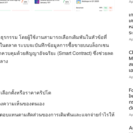
Ap
เ
เ
ห
ร
รกรรม โดยผู้ใช้งานสามารถเลือกเดิมพันในหัวข้อที่
Ap
ุ้นในตลาด ระบบจะบันทึกข้อมูลการซื้อขายบนบล็อกเชน
C
วบคุมด้วยสัญญาอัจฉริยะ (Smart Contract) ซึ่งช่วยลด
M
กลาง
ส
เอ
Ap
F
รเลือกตั้งหรือราคาคริปโต
ให
ก
แสดงความเห็นของตนเอง
ดั
ผลตอบแทนตามสัดส่วนของการเดิมพันและแจกจ่ายกำไรให้
Ap
A