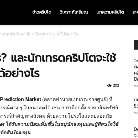
ข่าวคริปโต
วิเคราะห์เหรียญ
บทความคริปโต
ราค
กเทรดคริปโตจะใช้ประโยชน์จากระบบนี้ได้อย่างไร
? และนักเทรดคริปโตจะใช้
อะ
ต้
ด้อย่างไร
คอ
ป
202
Ma
 Prediction Market
(ตลาดทำนายแบบกระจายศูนย์) ที่
น
$
รณ์ต่าง ๆ ในอนาคตได้ เช่น การเลือกตั้ง ราคาสินทรัพย์
Ma
ตุการณ์สำคัญทางสังคม ด้วยความโปร่งใสและปลอดภัย
 ได้รับความนิยมเพิ่มขึ้นในหมู่นักลงทุนและผู้ที่สนใจใช้
D
ตัดสินใจลงทุน
ว