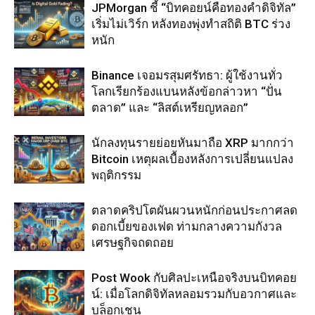
JPMorgan ชี้ “บิทคอยน์คือทองคำดิจิทัล”
เริ่มไม่เวิร์ก หลังทองพุ่งทำสถิติ BTC ร่วง
หนัก
Binance เจอมรสุมศรัทธา: ผู้ใช้งานทั่ว
โลกเรียกร้องแบนหลังข้อกล่าวหา “ปั่น
ตลาด” และ “ลิสต์เหรียญหลอก”
นักลงทุนรายย่อยหันมาถือ XRP มากกว่า
Bitcoin เหตุผลเบื้องหลังการเปลี่ยนแปลง
พฤติกรรม
ตลาดคริปโตผันผวนหนักก่อนประกาศลด
ดอกเบี้ยของเฟด ท่ามกลางความกังวล
เศรษฐกิจถดถอย
Post Wook กับศิลปะเหนือจริงบนบิทคอย
น์: เมื่อโลกดิจิทัลหลอมรวมกับอวกาศและ
บล็อกเชน