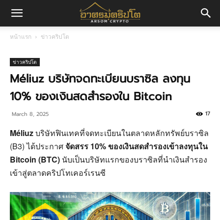
อา
หน้าแรก
ข่าวคริปโต
ศร
ข่าวคริปโต
Méliuz บริษัทจดทะเบียนบราซิล ลงทุน
10% ของเงินสดสำรองใน Bitcoin
มค
17
March 8, 2025
Méliuz
บริษัทฟินเทคที่จดทะเบียนในตลาดหลักทรัพย์บราซิล
ริ
(B3) ได้ประกาศ
จัดสรร 10% ของเงินสดสำรองเข้าลงทุนใน
Bitcoin (BTC)
นับเป็นบริษัทแรกของบราซิลที่นำเงินสำรอง
เข้าสู่ตลาดคริปโทเคอร์เรนซี
ปโต