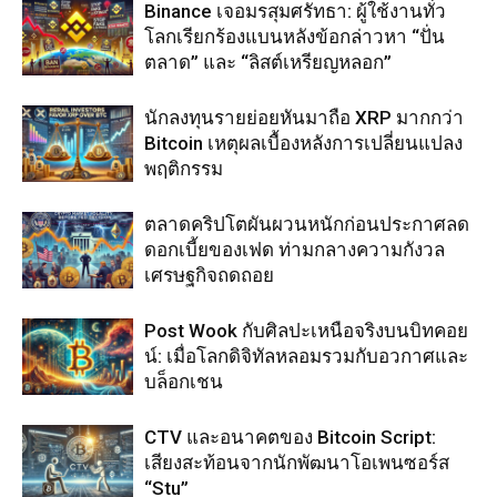
Binance เจอมรสุมศรัทธา: ผู้ใช้งานทั่ว
โลกเรียกร้องแบนหลังข้อกล่าวหา “ปั่น
ตลาด” และ “ลิสต์เหรียญหลอก”
นักลงทุนรายย่อยหันมาถือ XRP มากกว่า
Bitcoin เหตุผลเบื้องหลังการเปลี่ยนแปลง
พฤติกรรม
ตลาดคริปโตผันผวนหนักก่อนประกาศลด
ดอกเบี้ยของเฟด ท่ามกลางความกังวล
เศรษฐกิจถดถอย
Post Wook กับศิลปะเหนือจริงบนบิทคอย
น์: เมื่อโลกดิจิทัลหลอมรวมกับอวกาศและ
บล็อกเชน
CTV และอนาคตของ Bitcoin Script:
เสียงสะท้อนจากนักพัฒนาโอเพนซอร์ส
“Stu”