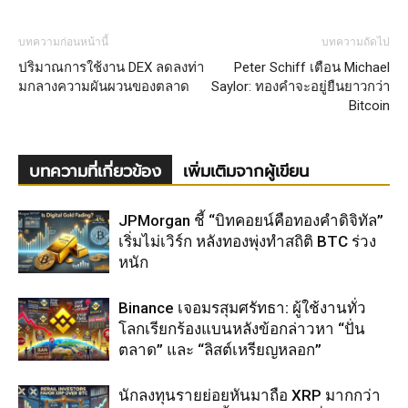
บทความก่อนหน้านี้
บทความถัดไป
ปริมาณการใช้งาน DEX ลดลงท่า
Peter Schiff เตือน Michael
มกลางความผันผวนของตลาด
Saylor: ทองคำจะอยู่ยืนยาวกว่า
Bitcoin
บทความที่เกี่ยวข้อง
เพิ่มเติมจากผู้เขียน
JPMorgan ชี้ “บิทคอยน์คือทองคำดิจิทัล”
เริ่มไม่เวิร์ก หลังทองพุ่งทำสถิติ BTC ร่วง
หนัก
Binance เจอมรสุมศรัทธา: ผู้ใช้งานทั่ว
โลกเรียกร้องแบนหลังข้อกล่าวหา “ปั่น
ตลาด” และ “ลิสต์เหรียญหลอก”
นักลงทุนรายย่อยหันมาถือ XRP มากกว่า