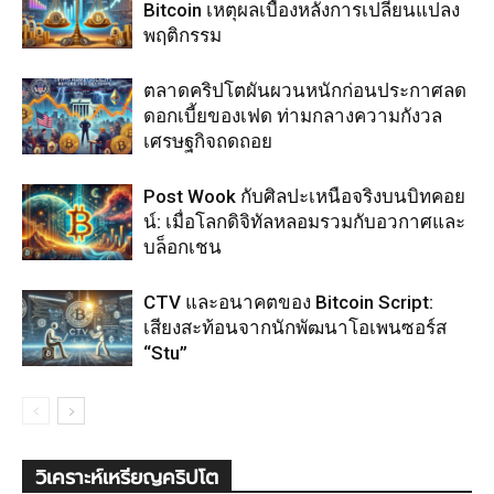
Bitcoin เหตุผลเบื้องหลังการเปลี่ยนแปลง
พฤติกรรม
ตลาดคริปโตผันผวนหนักก่อนประกาศลด
ดอกเบี้ยของเฟด ท่ามกลางความกังวล
เศรษฐกิจถดถอย
Post Wook กับศิลปะเหนือจริงบนบิทคอย
น์: เมื่อโลกดิจิทัลหลอมรวมกับอวกาศและ
บล็อกเชน
CTV และอนาคตของ Bitcoin Script:
เสียงสะท้อนจากนักพัฒนาโอเพนซอร์ส
“Stu”
วิเคราะห์เหรียญคริปโต