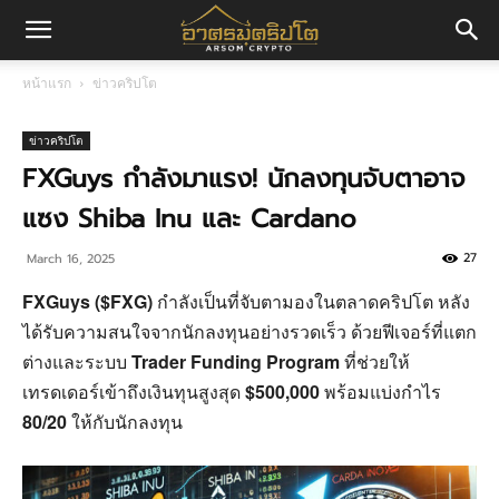
อา
หน้าแรก
ข่าวคริปโต
ศร
ข่าวคริปโต
FXGuys กำลังมาแรง! นักลงทุนจับตาอาจ
แซง Shiba Inu และ Cardano
มค
27
March 16, 2025
FXGuys ($FXG)
กำลังเป็นที่จับตามองในตลาดคริปโต หลัง
ริ
ได้รับความสนใจจากนักลงทุนอย่างรวดเร็ว ด้วยฟีเจอร์ที่แตก
ต่างและระบบ
Trader Funding Program
ที่ช่วยให้
เทรดเดอร์เข้าถึงเงินทุนสูงสุด
$500,000
พร้อมแบ่งกำไร
ปโต
80/20
ให้กับนักลงทุน