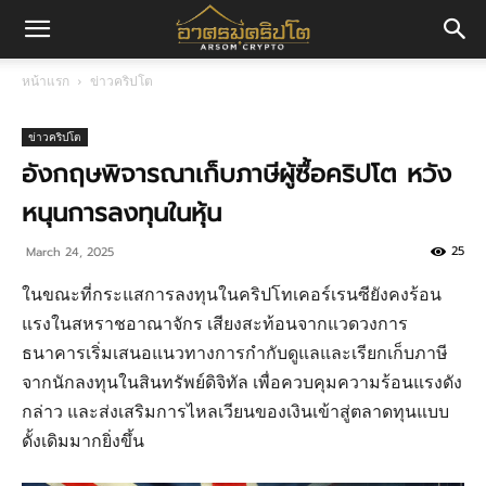
อา
หน้าแรก
ข่าวคริปโต
ศร
ข่าวคริปโต
อังกฤษพิจารณาเก็บภาษีผู้ซื้อคริปโต หวัง
หนุนการลงทุนในหุ้น
มค
25
March 24, 2025
ในขณะที่กระแสการลงทุนในคริปโทเคอร์เรนซียังคงร้อน
ริ
แรงในสหราชอาณาจักร เสียงสะท้อนจากแวดวงการ
ธนาคารเริ่มเสนอแนวทางการกำกับดูแลและเรียกเก็บภาษี
จากนักลงทุนในสินทรัพย์ดิจิทัล เพื่อควบคุมความร้อนแรงดัง
ปโต
กล่าว และส่งเสริมการไหลเวียนของเงินเข้าสู่ตลาดทุนแบบ
ดั้งเดิมมากยิ่งขึ้น