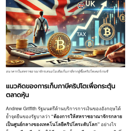
ธนาคารในสหราชอาณาจักรเสนอไอเดียเก็บภาษีจากผู้ซื้อคริปโทเคอร์เรนซี
แนวคิดของการเก็บภาษีคริปโตเพื่อกระตุ้น
ตลาดหุ้น
Andrew Griffith รัฐมนตรีด้านบริการการเงินของอังกฤษได้
ย้ำจุดยืนของรัฐบาลว่า
“ต้องการให้สหราชอาณาจักรกลาย
เป็นศูนย์กลางของเทคโนโลยีคริปโตระดับโลก”
อย่างไร