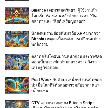
Binance เจอมรสุมศรัทธา: ผู้ใช้งานทั่ว
โลกเรียกร้องแบนหลังข้อกล่าวหา “ปั่น
ตลาด” และ “ลิสต์เหรียญหลอก”
นักลงทุนรายย่อยหันมาถือ XRP มากกว่า
Bitcoin เหตุผลเบื้องหลังการเปลี่ยนแปลง
พฤติกรรม
ตลาดคริปโตผันผวนหนักก่อนประกาศลด
ดอกเบี้ยของเฟด ท่ามกลางความกังวล
เศรษฐกิจถดถอย
Post Wook กับศิลปะเหนือจริงบนบิทคอย
น์: เมื่อโลกดิจิทัลหลอมรวมกับอวกาศและ
บล็อกเชน
CTV และอนาคตของ Bitcoin Script: