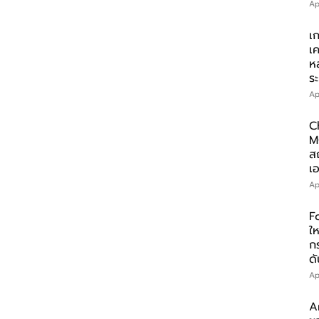
Ap
เ
เ
ห
ร
Ap
C
M
ส
เอ
Ap
F
ให
ก
ดั
Ap
A