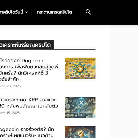
าคริปโตวันนี้
กระดานเทรดคริปโต
วิเคราะห์เหรียญคริปโต
ไรคือสิ่งที่ Dogecoin
องการ เพื่อฟื้นตัวกลับสู่จุดพี
ีกครั้ง? นักวิเคราะห์ชี้ 3
ัจจัยสำคัญ
rch 28, 2025
ักวิเคราะห์เผย XRP อาจแตะ
30 หลังพบสัญญาณกลับตัว
rch 15, 2025
ogecoin อาจร่วงต่อ? นัก
ิเคราะห์เผยแนวรับ-แนวต้าน