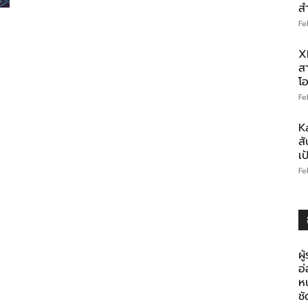
ส
Fe
X
สา
โอ
Fe
K
สั
เ
Fe
ผู
อ
ห
ช