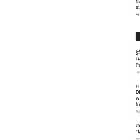
ข
ร
Ap
รู
ต
P
Fe
ก
DE
พ
ใ
Fe
เ
“
Ma