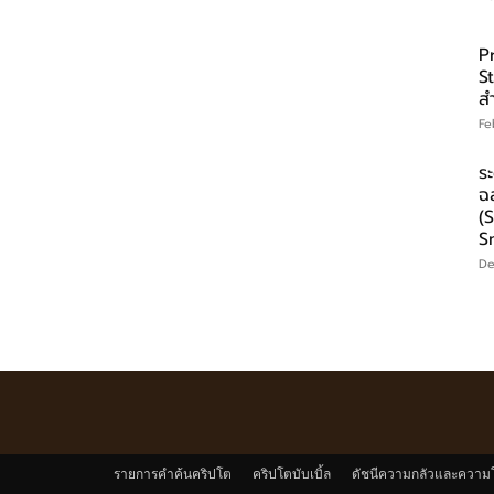
P
S
ส
Fe
ร
ฉ
(
S
De
รายการคำค้นคริปโต
คริปโตบับเบิ้ล
ดัชนีความกลัวและความ