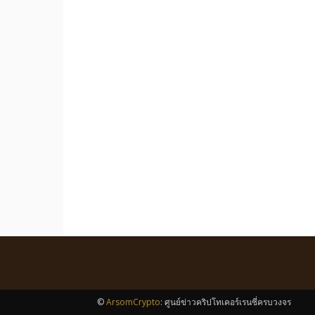
©
ArsomCrypto
: ศูนย์ข่าวคริปโทเคอร์เรนซี่ครบวงจร