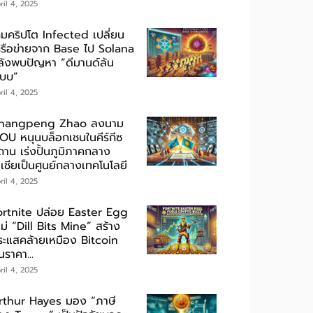
ril 4, 2025
กมคริปโต Infected เปลี่ยน
ครือข่ายจาก Base ไป Solana
ลังพบปัญหา “ดีมานด์ล้น
ะบบ”
ril 4, 2025
hangpeng Zhao ลงนาม
OU หนุนบล็อกเชนในคีร์กีซ
ถาน เร่งปั้นภูมิภาคกลาง
เชียเป็นศูนย์กลางเทคโนโลยี
ril 4, 2025
ortnite ปล่อย Easter Egg
ม่ “Dill Bits Mine” สร้าง
ระแสคล้ายเหมือง Bitcoin
นราคา...
ril 4, 2025
rthur Hayes มอง “ภาษี