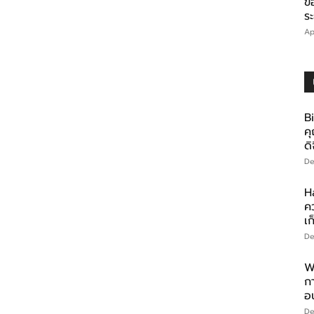
ข
ร
Ap
Bi
คุ
ดิ
De
H
ค
เก
De
W
ก
อ
De