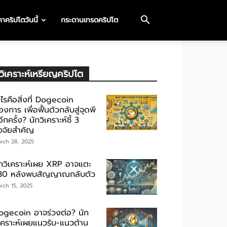
าคริปโตวันนี้
กระดานเทรดคริปโต
วิเคราะห์เหรียญคริปโต
ไรคือสิ่งที่ Dogecoin
องการ เพื่อฟื้นตัวกลับสู่จุดพี
ีกครั้ง? นักวิเคราะห์ชี้ 3
ัจจัยสำคัญ
rch 28, 2025
ักวิเคราะห์เผย XRP อาจแตะ
30 หลังพบสัญญาณกลับตัว
rch 15, 2025
ogecoin อาจร่วงต่อ? นัก
ิเคราะห์เผยแนวรับ-แนวต้าน