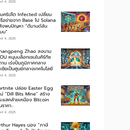
ril 4, 2025
กมคริปโต Infected เปลี่ยน
ครือข่ายจาก Base ไป Solana
ลังพบปัญหา “ดีมานด์ล้น
ะบบ”
ril 4, 2025
hangpeng Zhao ลงนาม
OU หนุนบล็อกเชนในคีร์กีซ
ถาน เร่งปั้นภูมิภาคกลาง
เชียเป็นศูนย์กลางเทคโนโลยี
ril 4, 2025
ortnite ปล่อย Easter Egg
ม่ “Dill Bits Mine” สร้าง
ระแสคล้ายเหมือง Bitcoin
นราคา...
ril 4, 2025
rthur Hayes มอง “ภาษี