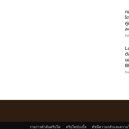
ก
โ
คู
ล
Fe
La
ต้
ข
B
De
รายการคำค้นคริปโต
คริปโตบับเบิ้ล
ดัชนีความกลัวและความ