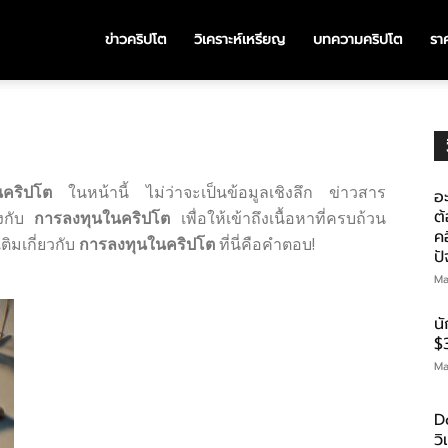
ข่าวคริปโต
วิเคราะห์เหรียญ
บทความคริปโต
ราค
นคริปโต
ในหน้านี้ ไม่ว่าจะเป็นข้อมูลเชิงลึก ข่าวสาร
อะ
ต้
องกับ
การลงทุนในคริปโต
เพื่อให้เข้าถึงเนื้อหาที่ครบถ้วน
คอ
ิมเกี่ยวกับ
การลงทุนในคริปโต
ที่นี่คือคำตอบ!
ป
Ma
น
$
Ma
D
ว