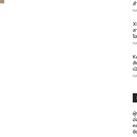
ส
Fe
X
สา
โอ
Fe
K
สั
เ
Fe
ผู
อ
ห
ช