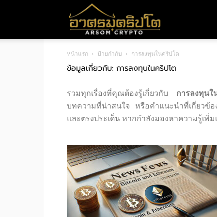
อา
หน้าแรก
ป้ายกำกับ
การลงทุนในคริปโต
ศร
ข้อมูลเกี่ยวกับ: การลงทุนในคริปโต
รวมทุกเรื่องที่คุณต้องรู้เกี่ยวกับ
การลงทุนใ
มค
บทความที่น่าสนใจ หรือคำแนะนำที่เกี่ยวข้
และตรงประเด็น หากกำลังมองหาความรู้เพิ่มเต
ริ
ปโต