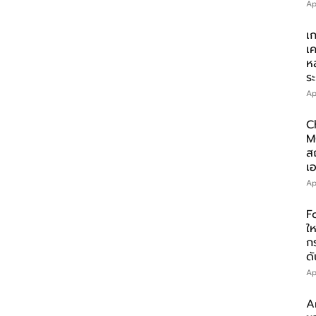
Ap
เ
เ
ห
ร
Ap
C
M
ส
เอ
Ap
F
ให
ก
ดั
Ap
A