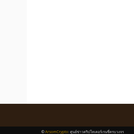
©
ArsomCrypto
: ศูนย์ข่าวคริปโทเคอร์เรนซี่ครบวงจร