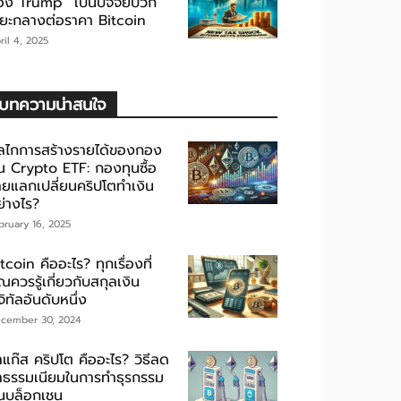
อง Trump” เป็นปัจจัยบวก
ะยะกลางต่อราคา Bitcoin
ril 4, 2025
บทความน่าสนใจ
ลไกการสร้างรายได้ของกอง
ุน Crypto ETF: กองทุนซื้อ
ายแลกเปลี่ยนคริปโตทำเงิน
ย่างไร?
bruary 16, 2025
tcoin คืออะไร? ทุกเรื่องที่
ณควรรู้เกี่ยวกับสกุลเงิน
จิทัลอันดับหนึ่ง
cember 30, 2024
าแก๊ส คริปโต คืออะไร? วิธีลด
่าธรรมเนียมในการทำธุรกรรม
นบล็อกเชน