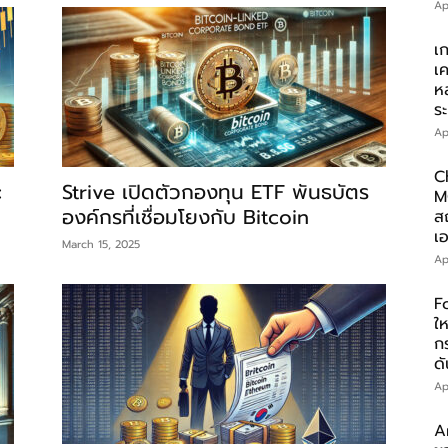
Ap
เ
เ
ห
ร
Ap
C
:
Strive เปิดตัวกองทุน ETF พันธบัตร
M
องค์กรที่เชื่อมโยงกับ Bitcoin
ส
เอ
March 15, 2025
Ap
F
ให
ก
ดั
Ap
A