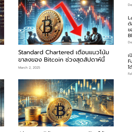
De
La
ต้
ข
B
De
Standard Chartered เตือนแนวโน้ม
เป
ขาลงของ Bitcoin ช่วงสุดสัปดาห์นี้
Fu
ไ
March 2, 2025
Fe