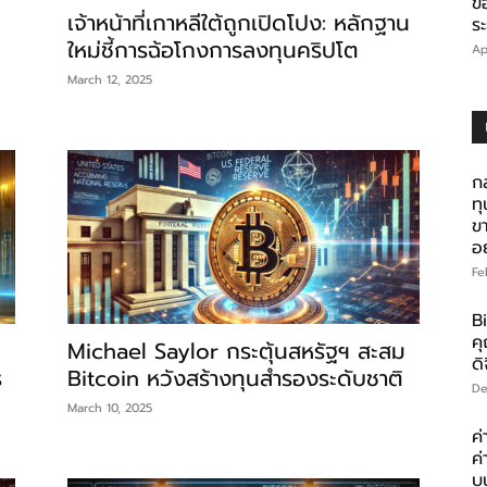
ข
เจ้าหน้าที่เกาหลีใต้ถูกเปิดโปง: หลักฐาน
ร
ใหม่ชี้การฉ้อโกงการลงทุนคริปโต
Ap
March 12, 2025
ก
ท
ข
อ
Fe
Bi
คุ
Michael Saylor กระตุ้นสหรัฐฯ สะสม
ดิ
ร
Bitcoin หวังสร้างทุนสำรองระดับชาติ
De
March 10, 2025
ค่
ค
บ