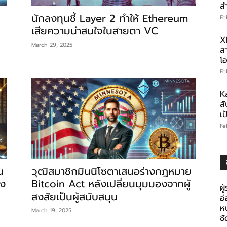
ส
นักลงทุนชี้ Layer 2 ทำให้ Ethereum
Fe
เสียความน่าสนใจในสายตา VC
X
March 29, 2025
สา
โอ
Fe
K
สั
เ
Fe
น
วุฒิสมาชิกมินนิโซตาเสนอร่างกฎหมาย
รง
Bitcoin Act หลังเปลี่ยนมุมมองจากผู้
ผู
สงสัยเป็นผู้สนับสนุน
อ
ห
March 19, 2025
ช