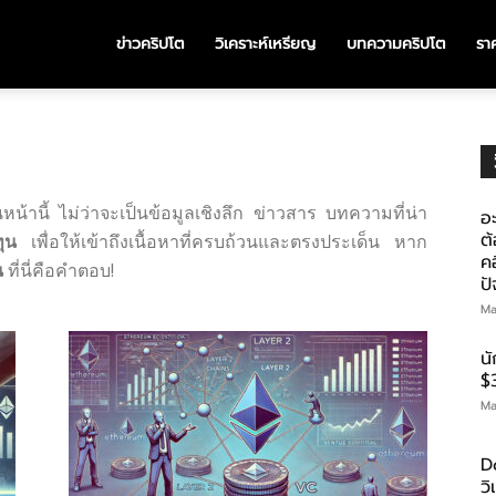
ข่าวคริปโต
วิเคราะห์เหรียญ
บทความคริปโต
ราค
น้านี้ ไม่ว่าจะเป็นข้อมูลเชิงลึก ข่าวสาร บทความที่น่า
อะ
ต้
ุน
เพื่อให้เข้าถึงเนื้อหาที่ครบถ้วนและตรงประเด็น หาก
คอ
น
ที่นี่คือคำตอบ!
ป
Ma
น
$
Ma
D
ว