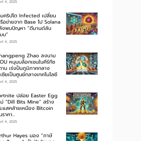
ril 4, 2025
กมคริปโต Infected เปลี่ยน
ครือข่ายจาก Base ไป Solana
ลังพบปัญหา “ดีมานด์ล้น
ะบบ”
ril 4, 2025
hangpeng Zhao ลงนาม
OU หนุนบล็อกเชนในคีร์กีซ
ถาน เร่งปั้นภูมิภาคกลาง
เชียเป็นศูนย์กลางเทคโนโลยี
ril 4, 2025
ortnite ปล่อย Easter Egg
ม่ “Dill Bits Mine” สร้าง
ระแสคล้ายเหมือง Bitcoin
นราคา...
ril 4, 2025
rthur Hayes มอง “ภาษี