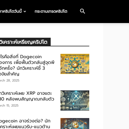
าคริปโตวันนี้
กระดานเทรดคริปโต
วิเคราะห์เหรียญคริปโต
ไรคือสิ่งที่ Dogecoin
องการ เพื่อฟื้นตัวกลับสู่จุดพี
ีกครั้ง? นักวิเคราะห์ชี้ 3
ัจจัยสำคัญ
rch 28, 2025
ักวิเคราะห์เผย XRP อาจแตะ
30 หลังพบสัญญาณกลับตัว
rch 15, 2025
ogecoin อาจร่วงต่อ? นัก
ิเคราะห์เผยแนวรับ-แนวต้าน