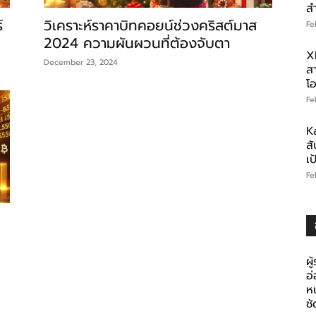
ส
์
วิเคราะห์ราคาบิทคอยน์ช่วงคริสต์มาส
Fe
2024 ความผันผวนที่ต้องจับตา
X
December 23, 2024
สา
โอ
Fe
K
สั
เ
Fe
ผู
อ
ห
ช