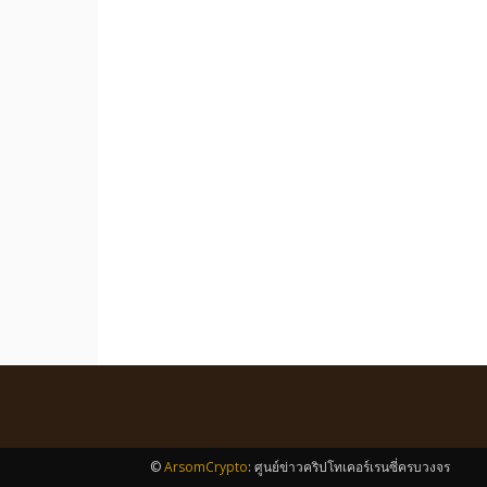
©
ArsomCrypto
: ศูนย์ข่าวคริปโทเคอร์เรนซี่ครบวงจร