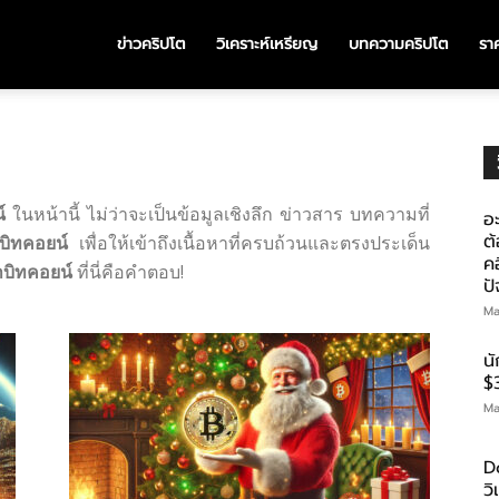
ข่าวคริปโต
วิเคราะห์เหรียญ
บทความคริปโต
ราค
์
ในหน้านี้ ไม่ว่าจะเป็นข้อมูลเชิงลึก ข่าวสาร บทความที่
อะ
ต้
บิทคอยน์
เพื่อให้เข้าถึงเนื้อหาที่ครบถ้วนและตรงประเด็น
คอ
บิทคอยน์
ที่นี่คือคำตอบ!
ป
Ma
น
$
Ma
D
ว