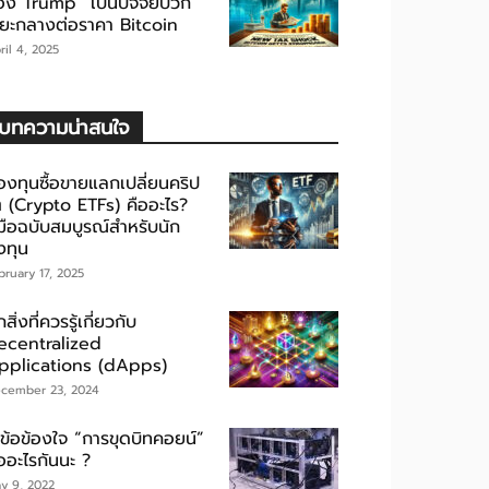
อง Trump” เป็นปัจจัยบวก
ะยะกลางต่อราคา Bitcoin
ril 4, 2025
บทความน่าสนใจ
องทุนซื้อขายแลกเปลี่ยนคริป
ต (Crypto ETFs) คืออะไร?
่มือฉบับสมบูรณ์สำหรับนัก
งทุน
bruary 17, 2025
กสิ่งที่ควรรู้เกี่ยวกับ
ecentralized
pplications (dApps)
cember 23, 2024
ขข้อข้องใจ “การขุดบิทคอยน์”
ออะไรกันนะ ?
y 9, 2022