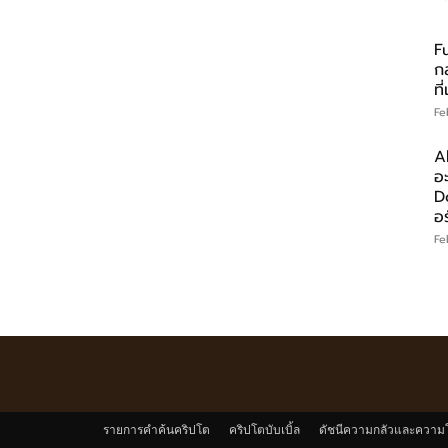
F
ก
ที
Fe
A
อ
D
อร
Fe
รายการคำค้นคริปโต
คริปโตบับเบิ้ล
ดัชนีความกลัวและความ