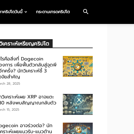
าคริปโตวันนี้
กระดานเทรดคริปโต
วิเคราะห์เหรียญคริปโต
ไรคือสิ่งที่ Dogecoin
องการ เพื่อฟื้นตัวกลับสู่จุดพี
ีกครั้ง? นักวิเคราะห์ชี้ 3
ัจจัยสำคัญ
rch 28, 2025
ักวิเคราะห์เผย XRP อาจแตะ
30 หลังพบสัญญาณกลับตัว
rch 15, 2025
ogecoin อาจร่วงต่อ? นัก
ิเคราะห์เผยแนวรับ-แนวต้าน