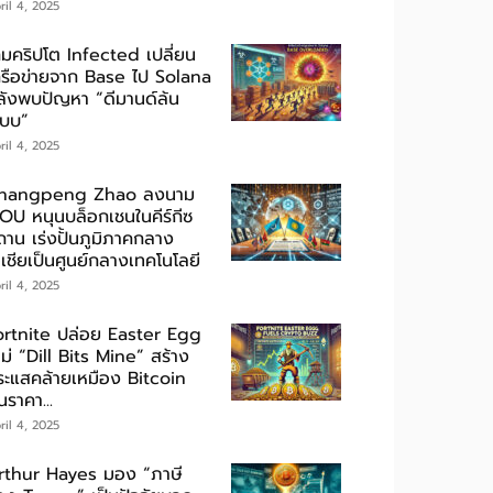
ril 4, 2025
กมคริปโต Infected เปลี่ยน
ครือข่ายจาก Base ไป Solana
ลังพบปัญหา “ดีมานด์ล้น
ะบบ”
ril 4, 2025
hangpeng Zhao ลงนาม
OU หนุนบล็อกเชนในคีร์กีซ
ถาน เร่งปั้นภูมิภาคกลาง
เชียเป็นศูนย์กลางเทคโนโลยี
ril 4, 2025
ortnite ปล่อย Easter Egg
ม่ “Dill Bits Mine” สร้าง
ระแสคล้ายเหมือง Bitcoin
นราคา...
ril 4, 2025
rthur Hayes มอง “ภาษี