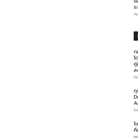
ข
ร
Ap
ก
โ
คู
ล
Fe
ทุ
D
A
De
ไ
คื
Ma