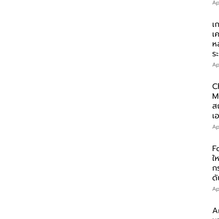
Ap
เ
เ
ห
ร
Ap
C
M
ส
เอ
Ap
F
ให
ก
ดั
Ap
A