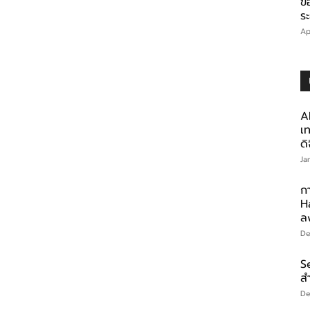
ข
ร
Ap
A
เท
ดิ
Ja
ก
Ha
ลง
De
S
สำ
De