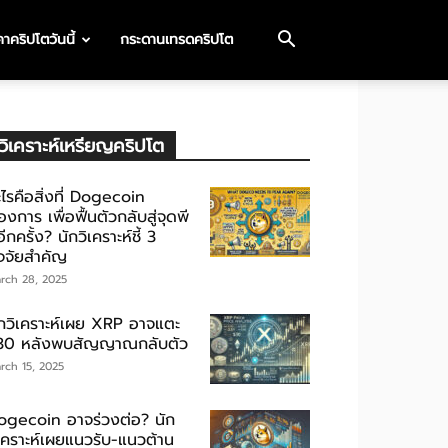
าคริปโตวันนี้
กระดานเทรดคริปโต
วิเคราะห์เหรียญคริปโต
ไรคือสิ่งที่ Dogecoin
องการ เพื่อฟื้นตัวกลับสู่จุดพี
ีกครั้ง? นักวิเคราะห์ชี้ 3
ัจจัยสำคัญ
rch 28, 2025
ักวิเคราะห์เผย XRP อาจแตะ
30 หลังพบสัญญาณกลับตัว
rch 15, 2025
ogecoin อาจร่วงต่อ? นัก
ิเคราะห์เผยแนวรับ-แนวต้าน