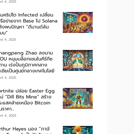
ril 4, 2025
กมคริปโต Infected เปลี่ยน
ครือข่ายจาก Base ไป Solana
ลังพบปัญหา “ดีมานด์ล้น
ะบบ”
ril 4, 2025
hangpeng Zhao ลงนาม
OU หนุนบล็อกเชนในคีร์กีซ
ถาน เร่งปั้นภูมิภาคกลาง
เชียเป็นศูนย์กลางเทคโนโลยี
ril 4, 2025
ortnite ปล่อย Easter Egg
ม่ “Dill Bits Mine” สร้าง
ระแสคล้ายเหมือง Bitcoin
นราคา...
ril 4, 2025
rthur Hayes มอง “ภาษี