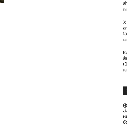
ส
Fe
X
สา
โอ
Fe
K
สั
เ
Fe
ผู
อ
ห
ช