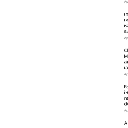
Ap
เ
เ
ห
ร
Ap
C
M
ส
เอ
Ap
F
ให
ก
ดั
Ap
A