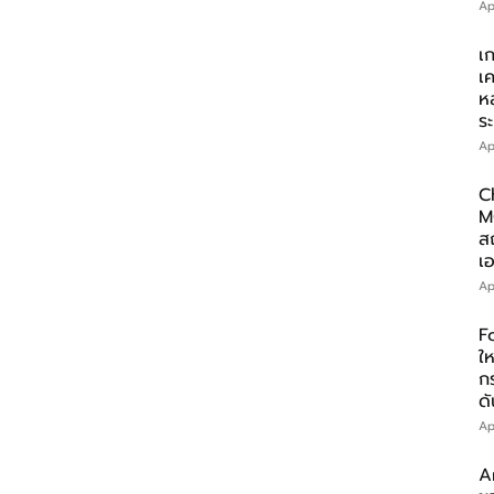
Ap
เ
เ
ห
ร
Ap
C
M
ส
เอ
Ap
F
ให
ก
ดั
Ap
A