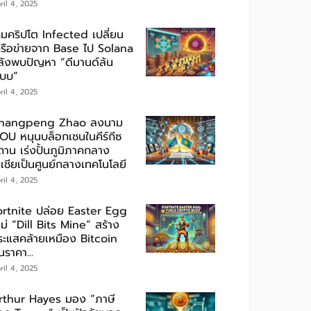
ril 4, 2025
กมคริปโต Infected เปลี่ยน
ครือข่ายจาก Base ไป Solana
ลังพบปัญหา “ดีมานด์ล้น
ะบบ”
ril 4, 2025
hangpeng Zhao ลงนาม
OU หนุนบล็อกเชนในคีร์กีซ
ถาน เร่งปั้นภูมิภาคกลาง
เชียเป็นศูนย์กลางเทคโนโลยี
ril 4, 2025
ortnite ปล่อย Easter Egg
ม่ “Dill Bits Mine” สร้าง
ระแสคล้ายเหมือง Bitcoin
นราคา...
ril 4, 2025
rthur Hayes มอง “ภาษี