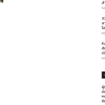
ส
Fe
X
สา
โอ
Fe
K
สั
เ
Fe
ผู
อ
ห
ช