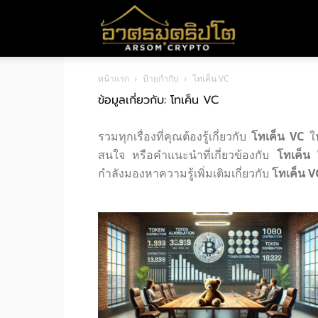
อา
หน้าแรก
ป้ายกำกับ
โทเค็น VC
ศร
ข้อมูลเกี่ยวกับ: โทเค็น VC
รวมทุกเรื่องที่คุณต้องรู้เกี่ยวกับ
โทเค็น VC
ใน
มค
สนใจ หรือคำแนะนำที่เกี่ยวข้องกับ
โทเค็น
กำลังมองหาความรู้เพิ่มเติมเกี่ยวกับ
โทเค็น V
ริ
ปโต