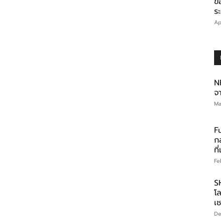
ข
ร
Ap
N
จ
Ma
F
ก
ที
Fe
S
โ
เ
De