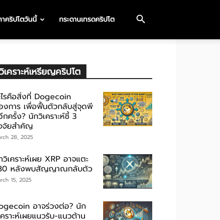
าคริปโตวันนี้
กระดานเทรดคริปโต
วิเคราะห์เหรียญคริปโต
ไรคือสิ่งที่ Dogecoin
องการ เพื่อฟื้นตัวกลับสู่จุดพี
ีกครั้ง? นักวิเคราะห์ชี้ 3
ัจจัยสำคัญ
rch 28, 2025
ักวิเคราะห์เผย XRP อาจแตะ
30 หลังพบสัญญาณกลับตัว
rch 15, 2025
ogecoin อาจร่วงต่อ? นัก
ิเคราะห์เผยแนวรับ-แนวต้าน