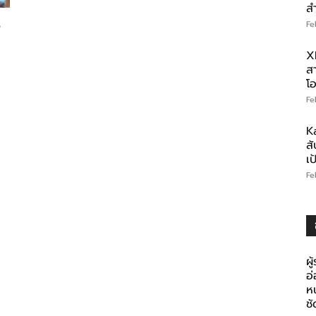
ส
อ
Fe
X
สา
โอ
Fe
K
สั
เ
Fe
ผู
อ
ห
ช