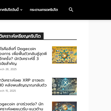
าคริปโตวันนี้
กระดานเทรดคริปโต
วิเคราะห์เหรียญคริปโต
ไรคือสิ่งที่ Dogecoin
องการ เพื่อฟื้นตัวกลับสู่จุดพี
ีกครั้ง? นักวิเคราะห์ชี้ 3
ัจจัยสำคัญ
rch 28, 2025
ักวิเคราะห์เผย XRP อาจแตะ
30 หลังพบสัญญาณกลับตัว
rch 15, 2025
ogecoin อาจร่วงต่อ? นัก
ิเคราะห์เผยแนวรับ-แนวต้าน