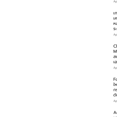
Ap
เ
เ
ห
ร
Ap
C
M
ส
เอ
Ap
F
ให
ก
ดั
Ap
A