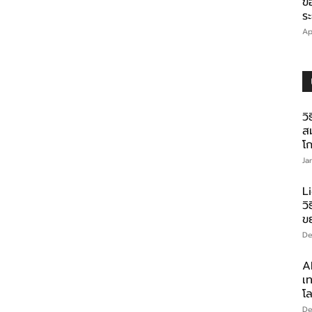
ข
ร
Ap
วิ
ส
โก
Ja
L
ว
ข
De
AI
เท
โ
De