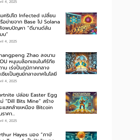
ril 4, 2025
กมคริปโต Infected เปลี่ยน
ครือข่ายจาก Base ไป Solana
ลังพบปัญหา “ดีมานด์ล้น
ะบบ”
ril 4, 2025
hangpeng Zhao ลงนาม
OU หนุนบล็อกเชนในคีร์กีซ
ถาน เร่งปั้นภูมิภาคกลาง
เชียเป็นศูนย์กลางเทคโนโลยี
ril 4, 2025
ortnite ปล่อย Easter Egg
ม่ “Dill Bits Mine” สร้าง
ระแสคล้ายเหมือง Bitcoin
นราคา...
ril 4, 2025
rthur Hayes มอง “ภาษี