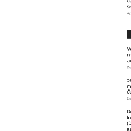
ข
ร
Ap
W
ก
อ
De
ว
m
ขั
De
D
I
(
แ