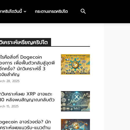
าคริปโตวันนี้
กระดานเทรดคริปโต
วิเคราะห์เหรียญคริปโต
ไรคือสิ่งที่ Dogecoin
องการ เพื่อฟื้นตัวกลับสู่จุดพี
ีกครั้ง? นักวิเคราะห์ชี้ 3
ัจจัยสำคัญ
rch 28, 2025
ักวิเคราะห์เผย XRP อาจแตะ
30 หลังพบสัญญาณกลับตัว
rch 15, 2025
ogecoin อาจร่วงต่อ? นัก
ิเคราะห์เผยแนวรับ-แนวต้าน