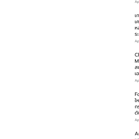
Ap
เ
เ
ห
ร
Ap
C
M
ส
เอ
Ap
F
ให
ก
ดั
Ap
A