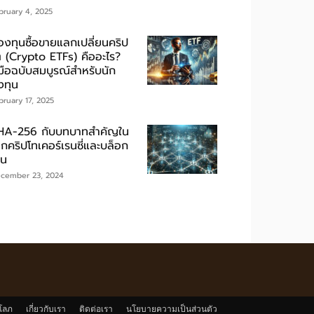
bruary 4, 2025
องทุนซื้อขายแลกเปลี่ยนคริป
ต (Crypto ETFs) คืออะไร?
่มือฉบับสมบูรณ์สำหรับนัก
งทุน
bruary 17, 2025
HA-256 กับบทบาทสำคัญใน
ลกคริปโทเคอร์เรนซี่และบล็อก
ชน
cember 23, 2024
โลภ
เกี่ยวกับเรา
ติดต่อเรา
นโยบายความเป็นส่วนตัว