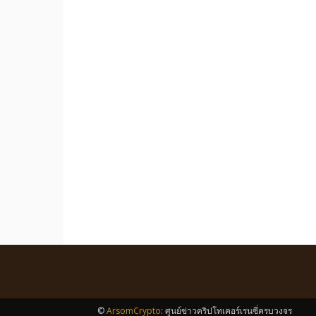
©
ArsomCrypto
: ศูนย์ข่าวคริปโทเคอร์เรนซี่ครบวงจร