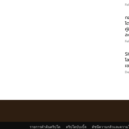
Fe
ก
โ
คู
ล
Fe
S
โ
เ
De
รายการคำค้นคริปโต
คริปโตบับเบิ้ล
ดัชนีความกลัวและความ