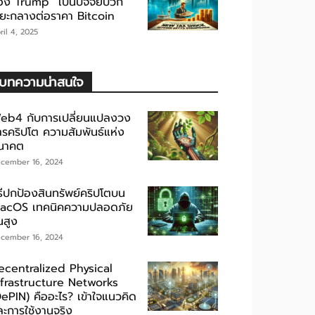
อง Trump” เป็นปัจจัยบวก
ะยะกลางต่อราคา Bitcoin
ril 4, 2025
บทความน่าสนใจ
eb4 กับการเปลี่ยนแปลงวง
ารคริปโต ความสัมพันธ์แห่ง
นาคต
cember 16, 2024
ิธีปกป้องสินทรัพย์คริปโตบน
acOS เทคนิคความปลอดภัย
้นสูง
cember 16, 2024
ecentralized Physical
nfrastructure Networks
DePIN) คืออะไร? เข้าใจแนวคิด
ละการใช้งานจริง