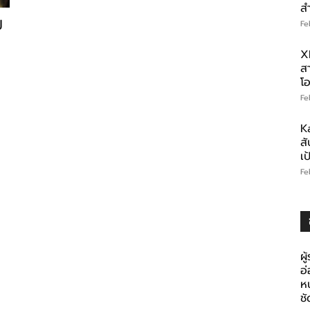
ส
ป
Fe
X
สา
โอ
Fe
K
สั
เ
Fe
ผู
อ
ห
ช