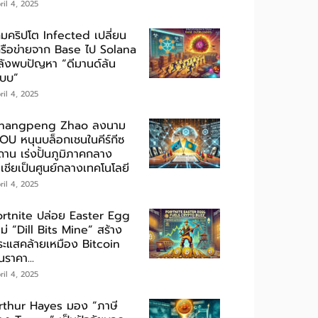
ril 4, 2025
กมคริปโต Infected เปลี่ยน
ครือข่ายจาก Base ไป Solana
ลังพบปัญหา “ดีมานด์ล้น
ะบบ”
ril 4, 2025
hangpeng Zhao ลงนาม
OU หนุนบล็อกเชนในคีร์กีซ
ถาน เร่งปั้นภูมิภาคกลาง
เชียเป็นศูนย์กลางเทคโนโลยี
ril 4, 2025
ortnite ปล่อย Easter Egg
ม่ “Dill Bits Mine” สร้าง
ระแสคล้ายเหมือง Bitcoin
นราคา...
ril 4, 2025
rthur Hayes มอง “ภาษี