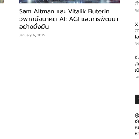
ส
Sam Altman และ Vitalik Buterin
Fe
วิพากษ์อนาคต AI: AGI และการพัฒนา
X
อย่างยั่งยืน
สา
January 6, 2025
โอ
Fe
K
สั
เ
Fe
ผู
อ
ห
ช