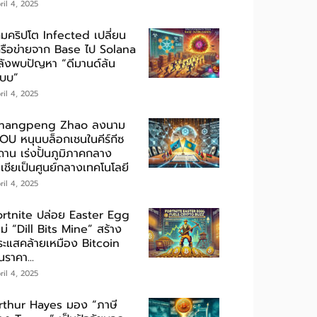
ril 4, 2025
กมคริปโต Infected เปลี่ยน
ครือข่ายจาก Base ไป Solana
ลังพบปัญหา “ดีมานด์ล้น
ะบบ”
ril 4, 2025
hangpeng Zhao ลงนาม
OU หนุนบล็อกเชนในคีร์กีซ
ถาน เร่งปั้นภูมิภาคกลาง
เชียเป็นศูนย์กลางเทคโนโลยี
ril 4, 2025
ortnite ปล่อย Easter Egg
ม่ “Dill Bits Mine” สร้าง
ระแสคล้ายเหมือง Bitcoin
นราคา...
ril 4, 2025
rthur Hayes มอง “ภาษี