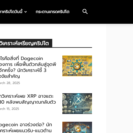
าคริปโตวันนี้
กระดานเทรดคริปโต
วิเคราะห์เหรียญคริปโต
ไรคือสิ่งที่ Dogecoin
องการ เพื่อฟื้นตัวกลับสู่จุดพี
ีกครั้ง? นักวิเคราะห์ชี้ 3
ัจจัยสำคัญ
rch 28, 2025
ักวิเคราะห์เผย XRP อาจแตะ
30 หลังพบสัญญาณกลับตัว
rch 15, 2025
ogecoin อาจร่วงต่อ? นัก
ิเคราะห์เผยแนวรับ-แนวต้าน