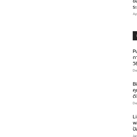
ข
ร
Ap
P
ก
วิ
De
Bi
คุ
ดิ
De
L
พ
ป
Ja