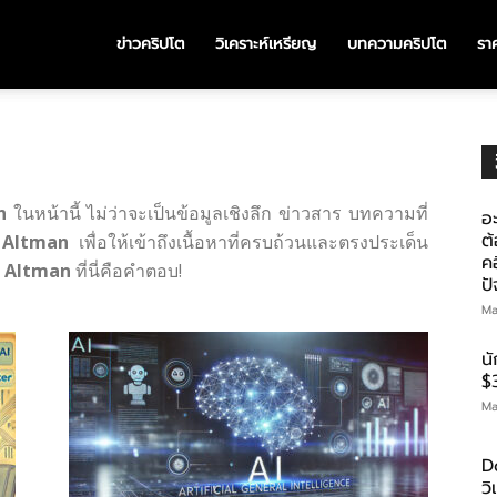
ข่าวคริปโต
วิเคราะห์เหรียญ
บทความคริปโต
ราค
n
ในหน้านี้ ไม่ว่าจะเป็นข้อมูลเชิงลึก ข่าวสาร บทความที่
อะ
ต้
Altman
เพื่อให้เข้าถึงเนื้อหาที่ครบถ้วนและตรงประเด็น
คอ
 Altman
ที่นี่คือคำตอบ!
ป
Ma
น
$
Ma
D
ว