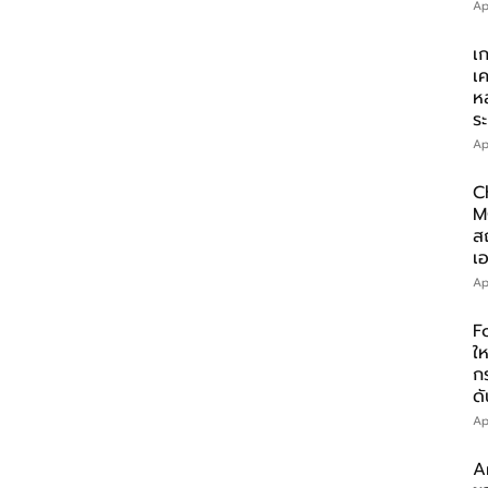
Ap
เ
เ
ห
ร
Ap
C
M
ส
เอ
Ap
F
ให
ก
ดั
Ap
A